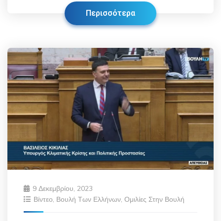
Περισσότερα
9 Δεκεμβρίου, 2023
Βίντεο
,
Βουλή Των Ελλήνων
,
Ομιλίες Στην Βουλή