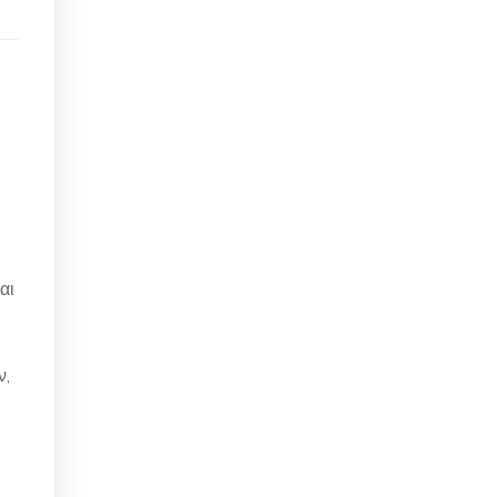
αι
ν,