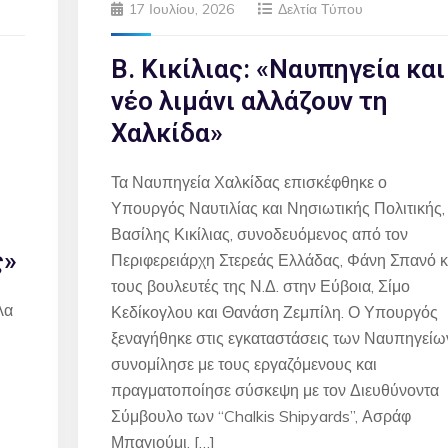
17 Ιουλίου, 2026
Δελτία Τύπου
Β. Κικίλιας: «Ναυπηγεία και
νέο λιμάνι αλλάζουν τη
Χαλκίδα»
Τα Ναυπηγεία Χαλκίδας επισκέφθηκε ο
Υπουργός Ναυτιλίας και Νησιωτικής Πολιτικής,
Βασίλης Κικίλιας, συνοδευόμενος από τον
ς»
Περιφερειάρχη Στερεάς Ελλάδας, Φάνη Σπανό κ
τους βουλευτές της Ν.Δ. στην Εύβοια, Σίμο
λα
Κεδίκογλου και Θανάση Ζεμπίλη. Ο Υπουργός
ξεναγήθηκε στις εγκαταστάσεις των Ναυπηγείω
συνομίλησε με τους εργαζόμενους και
πραγματοποίησε σύσκεψη με τον Διευθύνοντα
Σύμβουλο των “Chalkis Shipyards”, Ασράφ
Μπαγιούμι, […]