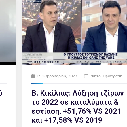
15 Φεβρουαρίου, 2023
Βίντεο
,
Τηλεόραση
ό
Β. Κικίλιας: Αύξηση τζίρων
το 2022 σε καταλύματα &
εστίαση. +51,76% VS 2021
και +17,58% VS 2019