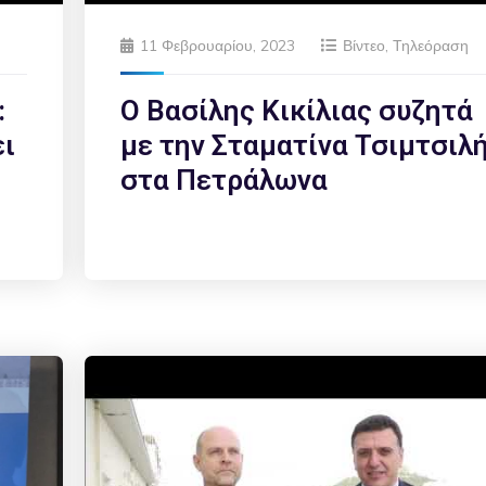
11 Φεβρουαρίου, 2023
Βίντεο
,
Τηλεόραση
:
Ο Βασίλης Κικίλιας συζητά
ει
με την Σταματίνα Τσιμτσιλ
στα Πετράλωνα