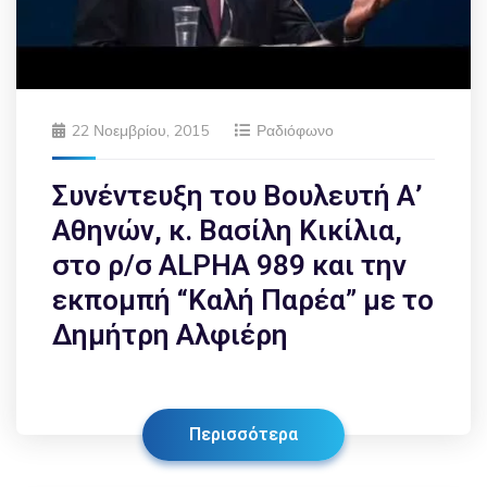
22 Νοεμβρίου, 2015
Ραδιόφωνο
Συνέντευξη του Βουλευτή Α’
Αθηνών, κ. Βασίλη Κικίλια,
στο ρ/σ ALPHA 989 και την
εκπομπή “Καλή Παρέα” με το
Δημήτρη Αλφιέρη
Περισσότερα