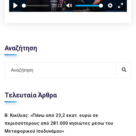
20:22
Play
Mute
Settings
Enter f
Αναζήτηση
Τελευταία Άρθρα
Β. Κικίλιας: «Πάνω από 23,2 εκατ. ευρώ σε
περισσότερους από 281.000 νησιώτες μέσω του
Μεταφορικού Ισοδυνάμου»