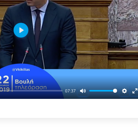
Play
07:37
Mute
Settin
E