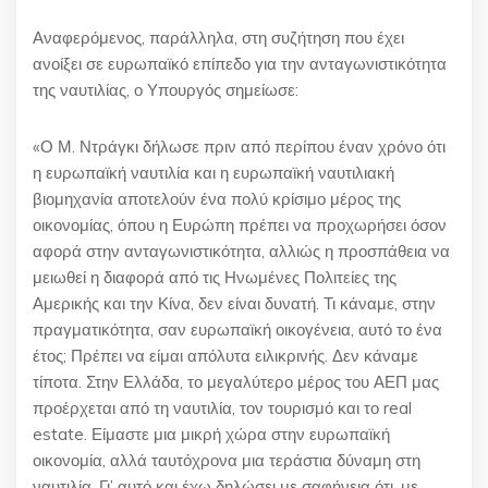
Αναφερόμενος, παράλληλα, στη συζήτηση που έχει
ανοίξει σε ευρωπαϊκό επίπεδο για την ανταγωνιστικότητα
της ναυτιλίας, ο Υπουργός σημείωσε:
«Ο Μ. Ντράγκι δήλωσε πριν από περίπου έναν χρόνο ότι
η ευρωπαϊκή ναυτιλία και η ευρωπαϊκή ναυτιλιακή
βιομηχανία αποτελούν ένα πολύ κρίσιμο μέρος της
οικονομίας, όπου η Ευρώπη πρέπει να προχωρήσει όσον
αφορά στην ανταγωνιστικότητα, αλλιώς η προσπάθεια να
μειωθεί η διαφορά από τις Ηνωμένες Πολιτείες της
Αμερικής και την Κίνα, δεν είναι δυνατή. Τι κάναμε, στην
πραγματικότητα, σαν ευρωπαϊκή οικογένεια, αυτό το ένα
έτος; Πρέπει να είμαι απόλυτα ειλικρινής. Δεν κάναμε
τίποτα. Στην Ελλάδα, το μεγαλύτερο μέρος του ΑΕΠ μας
προέρχεται από τη ναυτιλία, τον τουρισμό και το real
estate. Είμαστε μια μικρή χώρα στην ευρωπαϊκή
οικονομία, αλλά ταυτόχρονα μια τεράστια δύναμη στη
ναυτιλία. Γι’ αυτό και έχω δηλώσει με σαφήνεια ότι, με