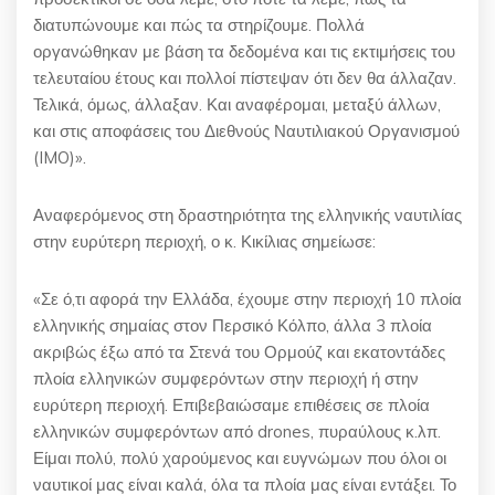
διατυπώνουμε και πώς τα στηρίζουμε. Πολλά
οργανώθηκαν με βάση τα δεδομένα και τις εκτιμήσεις του
τελευταίου έτους και πολλοί πίστεψαν ότι δεν θα άλλαζαν.
Τελικά, όμως, άλλαξαν. Και αναφέρομαι, μεταξύ άλλων,
και στις αποφάσεις του Διεθνούς Ναυτιλιακού Οργανισμού
(IMO)».
Αναφερόμενος στη δραστηριότητα της ελληνικής ναυτιλίας
στην ευρύτερη περιοχή, ο κ. Κικίλιας σημείωσε:
«Σε ό,τι αφορά την Ελλάδα, έχουμε στην περιοχή 10 πλοία
ελληνικής σημαίας στον Περσικό Κόλπο, άλλα 3 πλοία
ακριβώς έξω από τα Στενά του Ορμούζ και εκατοντάδες
πλοία ελληνικών συμφερόντων στην περιοχή ή στην
ευρύτερη περιοχή. Επιβεβαιώσαμε επιθέσεις σε πλοία
ελληνικών συμφερόντων από drones, πυραύλους κ.λπ.
Είμαι πολύ, πολύ χαρούμενος και ευγνώμων που όλοι οι
ναυτικοί μας είναι καλά, όλα τα πλοία μας είναι εντάξει. Το