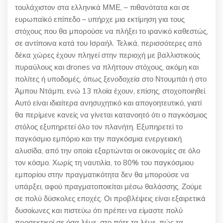
τουλάχιστον στα ελληνικά ΜΜΕ, – πιθανότατα και σε
ευρωπαϊκό επίπεδο – υπήρχε μια εκτίμηση για τους
στόχους που θα μπορούσε να πλήξει το ιρανικό καθεστώς,
σε αντίποινα κατά του Ισραήλ. Τελικά, περισσότερες από
δέκα χώρες έχουν πληγεί στην περιοχή με βαλλιστικούς
πυραύλους και drones να πλήττουν στόχους, ακόμη και
πολίτες ή υποδομές, όπως ξενοδοχεία στο Ντουμπάι ή στο
Άμπου Ντάμπι, ενώ 13 πλοία έχουν, επίσης, στοχοποιηθεί.
Αυτό είναι ιδιαίτερα ανησυχητικό και απογοητευτικό, γιατί
θα περίμενε κανείς να γίνεται κατανοητό ότι ο παγκόσμιος
στόλος εξυπηρετεί όλο τον πλανήτη. Εξυπηρετεί το
παγκόσμιο εμπόριο και την παγκόσμια ενεργειακή
αλυσίδα, από την οποία εξαρτώνται οι οικονομίες σε όλο
τον κόσμο. Χωρίς τη ναυτιλία, το 80% του παγκόσμιου
εμπορίου στην πραγματικότητα δεν θα μπορούσε να
υπάρξει, αφού πραγματοποιείται μέσω θαλάσσης. Ζούμε
σε πολύ δύσκολες εποχές. Οι προβλέψεις είναι εξαιρετικά
δυσοίωνες και πιστεύω ότι πρέπει να είμαστε πολύ
προσεκτικοί σε όσα λέμε, στο πότε τα λέμε, πώς τα