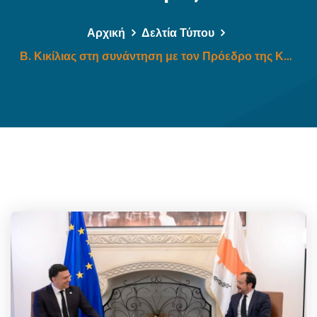
Αρχική
Δελτία Τύπου
Β. Κικίλιας στη συνάντηση με τον Πρόεδρο της Κυπριακής Δημοκρατίας, Ν. Χριστοδουλίδη: «Σημαντικά βήματα από Ελλάδα και Κύπρο στη ναυτιλία και τις υποδομές προς όφελος των λαών μας»