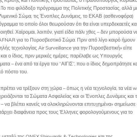
. «Το πιο φιλόδοξο πρόγραμμα της Πολιτικής Προστασίας, αλλά μ
ο Λιμενικό Σώμα, τις Ένοπλες Δυνάμεις, το ΕΚΑΒ (ασθενοφόρα)
όγραμμα το οποίο όλοι θεωρούσαν ότι θα είναι υπερδεκαετές κα
θεί. Χαίρομαι, λοιπόν, γιατί είδα πάλι χθες – δεν μπορούσα ν
FNAR για το Πυροσβεστικό Σώμα. Πριν από λίγο καιρό ήμουν
λής τεχνολογίας Air Surveillance για την Πυροσβεστική» είπε
ι και ο ίδιος, πριν μερικές ημέρες, παρέλαβε ως Υπουργός
ματα – ένα από τα έργα του “ΑΙΓΙΣ”, που ο ίδιος δημοπράτησε κ
ό πόστο του.
 πρέπει να τρέξουν στη χώρα – όπως η νέα τεχνολογία, τα νέα w
ρειάζονται τα Σώματα Ασφαλείας και οι Ένοπλες Δυνάμεις και 
– να βλέπει κανείς να ολοκληρώνονται επιτυχημένα» σημείωσε
πάρχει διαφάνεια προς τους Έλληνες φορολογούμενους για το
μεταξύ της ONEX Shipyards & Technologies και της