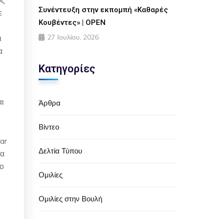
Συνέντευξη στην εκπομπή «Καθαρές
ε
Κουβέντες» | OPEN
27 Ιουλίου, 2026
ι
α
Κατηγορίες
αι
Άρθρα
Βίντεο
ar
Δελτία Τύπου
τα
 ο
Ομιλίες
Ομιλίες στην Βουλή