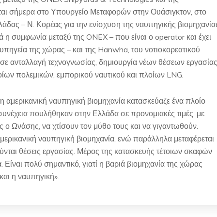
ται σήμερα στο Υπουργείο Μεταφορών στην Ουάσιγκτον, στο
άδας – Ν. Κορέας για την ενίσχυση της ναυπηγικής βιομηχανία
ά η συμφωνία μεταξύ της ONEX – που είναι ο operator και έχει
υπηγεία της χώρας – και της Hanwha, του νοτιοκορεατικού
σε ανταλλαγή τεχνογνωσίας, δημιουργία νέων θέσεων εργασία
ίων πολεμικών, εμπορικού ναυτικού και πλοίων LNG.
 αμερικανική ναυπηγική βιομηχανία κατασκεύαζε ένα πλοίο
 συνέχεια πουλήθηκαν στην Ελλάδα σε προνομιακές τιμές, με
ο Ωνάσης, να χτίσουν τον μύθο τους και να γιγαντωθούν.
αμερικανική ναυπηγική βιομηχανία, ενώ παράλληλα μεταφέρεται
ύνται θέσεις εργασίας. Μέρος της κατασκευής τέτοιων σκαφών
ία. Είναι πολύ σημαντικό, γιατί η βαριά βιομηχανία της χώρας
και η ναυπηγική».