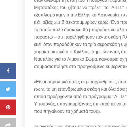
Μητσοτάκης του ζήτησε να “τρέξει” το “ΑΙΓΙΣ”
εξοπλισμό και για την Ελληνική Αστυνομία, τ
κ.ά., αξίας 2,1 δισεκατομμυρίων ευρώ. Ένα πρ
το οποίο πολύ δύσκολα θα μπορούσε να υλοποιη
παραστώ – ότι παρελήφθησαν πέντε σκάφη RA
εκεί, όταν παραδόθηκαν τα τρία αεροσκάφη υψη
χαρακτηριστικά ο κ. Κικίλιας, σημειώνοντας ότ
Ναυτιλίας για το Λιμενικό Σώμα, καινούρια οχή
συμβασιοποίησε στο προηγούμενο κυβερνητικ
«Είναι σημαντικό αυτές οι μεταρρυθμίσεις που
room, τα μη επανδρωμένα σκάφη και όλα όσα χ
οποία προέρχονται από το πρόγραμμα “ΑΙΓΙΣ” 
Υπουργός, υπογραμμίζοντας ότι «πρέπει να υ
πού πηγαίνουν τα χρήματά τους».
Αναφερόμενος στην υπογραφή της συμφωνίας 