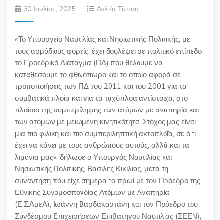
30 Ιουλίου, 2025
Δελτία Τύπου
«Το Υπουργείο Ναυτιλίας και Νησιωτικής Πολιτικής, με
τους αρμόδιους φορείς, έχει δουλέψει σε πολιτικό επίπεδο
το Προεδρικό Διάταγμα (ΠΔ) που θέλουμε να
καταθέσουμε το φθινόπωρο και το οποίο αφορά σε
τροποποιήσεις των ΠΔ του 2011 και του 2001 για τα
συμβατικά πλοία και για τα ταχύπλοα αντίστοιχα, στο
πλαίσιο της συμπερίληψης των ατόμων με αναπηρία και
των ατόμων με μειωμένη κινητικότητα. Στόχος μας είναι
μια πιο φιλική και πιο συμπεριληπτική ακτοπλοΐα, σε ό,τι
έχει να κάνει με τους ανθρώπους αυτούς, αλλά και τα
λιμάνια μας», δήλωσε ο Υπουργός Ναυτιλίας και
Νησιωτικής Πολιτικής, Βασίλης Κικίλιας, μετά τη
συνάντηση που είχε σήμερα το πρωί με τον Πρόεδρο της
Εθνικής Συνομοσπονδίας Ατόμων με Αναπηρία
(Ε.Σ.ΑμεΑ), Ιωάννη Βαρδακαστάνη και τον Πρόεδρο του
Συνδέσμου Επιχειρήσεων Επιβατηγού Ναυτιλίας (ΣΕΕΝ),