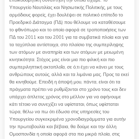
Υπουργείο Ναυτιλίας και Νησιωτικής Πολιτικής, με τους
αρμόδιους φορείς, έχει δουλέψει σε πολιτικό επίπεδο το
Προεδρικό Διάταγμα (ΠΔ) που θέλουμε να καταθέσουμε
το φθινόπωρο και το οποίο αφορά σε τροποποιήσεις των
ΠΔ του 2011 και του 2001 για τα συμβατικά πλοία και για
τα ταχύπλοα αντίστοιχα, στο πλαίσιο της συμπερίληψης
των ατόμων με αναπηρία και των ατόμων με μειωμένη
κινητικότητα. Στόχος μας είναι μια πιο φιλική και πιο
συμπεριληπτική ακτοπλοΐα, σε ό,τι έχει να κάνει με τους
ανθρώπους αυτούς, αλλά και τα λιμάνια μας. Προς τα εκεί
θα κινηθούμε. Επειδή η άποψή μου, πάντα, είναι ότι τα
πράγματα πρέπει να ρυθμίζονται στο χρόνο τους και δεν
υπάρχει άπλετος χρόνος στο μέλλον για να αφήνουμε
κάτι τέτοιο να συνεχίζει να υφίσταται, όπως υφίσταται
τώρα, θέλω να πω ότι έδωσα στις υπηρεσίες του
Υπουργείου συγκεκριμένα χρονοδιαγράμματα για αυτήν
την πρωτοβουλία και βέβαια, θα δούμε και την άλλη
Ομοσπονδία η οποία αφορά στα πιο μικρά πλοία, στις