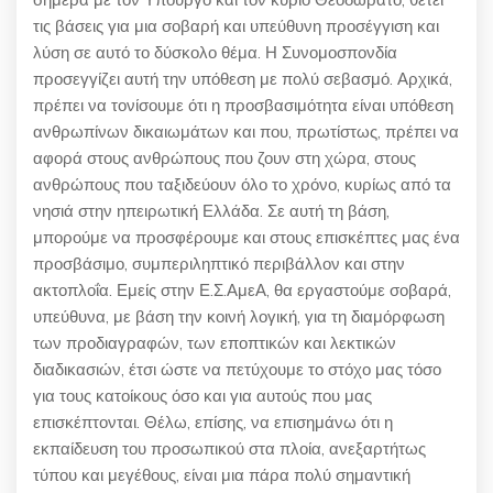
τις βάσεις για μια σοβαρή και υπεύθυνη προσέγγιση και
λύση σε αυτό το δύσκολο θέμα. Η Συνομοσπονδία
προσεγγίζει αυτή την υπόθεση με πολύ σεβασμό. Αρχικά,
πρέπει να τονίσουμε ότι η προσβασιμότητα είναι υπόθεση
ανθρωπίνων δικαιωμάτων και που, πρωτίστως, πρέπει να
αφορά στους ανθρώπους που ζουν στη χώρα, στους
ανθρώπους που ταξιδεύουν όλο το χρόνο, κυρίως από τα
νησιά στην ηπειρωτική Ελλάδα. Σε αυτή τη βάση,
μπορούμε να προσφέρουμε και στους επισκέπτες μας ένα
προσβάσιμο, συμπεριληπτικό περιβάλλον και στην
ακτοπλοΐα. Εμείς στην Ε.Σ.ΑμεΑ, θα εργαστούμε σοβαρά,
υπεύθυνα, με βάση την κοινή λογική, για τη διαμόρφωση
των προδιαγραφών, των εποπτικών και λεκτικών
διαδικασιών, έτσι ώστε να πετύχουμε το στόχο μας τόσο
για τους κατοίκους όσο και για αυτούς που μας
επισκέπτονται. Θέλω, επίσης, να επισημάνω ότι η
εκπαίδευση του προσωπικού στα πλοία, ανεξαρτήτως
τύπου και μεγέθους, είναι μια πάρα πολύ σημαντική