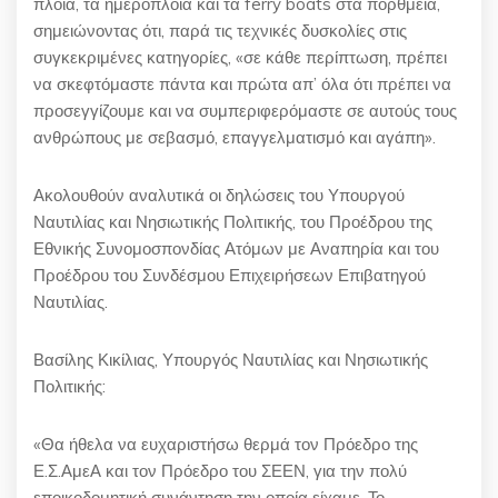
πλοία, τα ημερόπλοια και τα ferry boats στα πορθμεία,
σημειώνοντας ότι, παρά τις τεχνικές δυσκολίες στις
συγκεκριμένες κατηγορίες, «σε κάθε περίπτωση, πρέπει
να σκεφτόμαστε πάντα και πρώτα απ’ όλα ότι πρέπει να
προσεγγίζουμε και να συμπεριφερόμαστε σε αυτούς τους
ανθρώπους με σεβασμό, επαγγελματισμό και αγάπη».
Ακολουθούν αναλυτικά οι δηλώσεις του Υπουργού
Ναυτιλίας και Νησιωτικής Πολιτικής, του Προέδρου της
Εθνικής Συνομοσπονδίας Ατόμων με Αναπηρία και του
Προέδρου του Συνδέσμου Επιχειρήσεων Επιβατηγού
Ναυτιλίας.
Βασίλης Κικίλιας, Υπουργός Ναυτιλίας και Νησιωτικής
Πολιτικής:
«Θα ήθελα να ευχαριστήσω θερμά τον Πρόεδρο της
Ε.Σ.ΑμεΑ και τον Πρόεδρο του ΣΕΕΝ, για την πολύ
εποικοδομητική συνάντηση την οποία είχαμε. Το