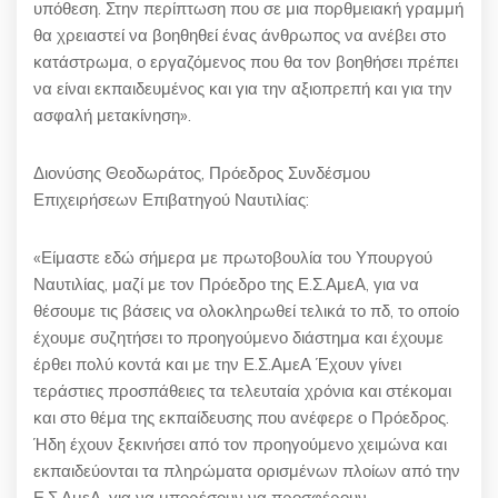
υπόθεση. Στην περίπτωση που σε μια πορθμειακή γραμμή
θα χρειαστεί να βοηθηθεί ένας άνθρωπος να ανέβει στο
κατάστρωμα, ο εργαζόμενος που θα τον βοηθήσει πρέπει
να είναι εκπαιδευμένος και για την αξιοπρεπή και για την
ασφαλή μετακίνηση».
Διονύσης Θεοδωράτος, Πρόεδρος Συνδέσμου
Επιχειρήσεων Επιβατηγού Ναυτιλίας:
«Είμαστε εδώ σήμερα με πρωτοβουλία του Υπουργού
Ναυτιλίας, μαζί με τον Πρόεδρο της Ε.Σ.ΑμεΑ, για να
θέσουμε τις βάσεις να ολοκληρωθεί τελικά το πδ, το οποίο
έχουμε συζητήσει το προηγούμενο διάστημα και έχουμε
έρθει πολύ κοντά και με την Ε.Σ.ΑμεΑ Έχουν γίνει
τεράστιες προσπάθειες τα τελευταία χρόνια και στέκομαι
και στο θέμα της εκπαίδευσης που ανέφερε ο Πρόεδρος.
Ήδη έχουν ξεκινήσει από τον προηγούμενο χειμώνα και
εκπαιδεύονται τα πληρώματα ορισμένων πλοίων από την
Ε.Σ.ΑμεΑ, για να μπορέσουν να προσφέρουν