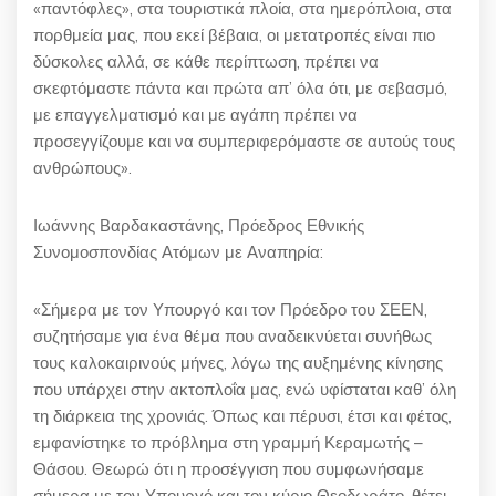
«παντόφλες», στα τουριστικά πλοία, στα ημερόπλοια, στα
πορθμεία μας, που εκεί βέβαια, οι μετατροπές είναι πιο
δύσκολες αλλά, σε κάθε περίπτωση, πρέπει να
σκεφτόμαστε πάντα και πρώτα απ’ όλα ότι, με σεβασμό,
με επαγγελματισμό και με αγάπη πρέπει να
προσεγγίζουμε και να συμπεριφερόμαστε σε αυτούς τους
ανθρώπους».
Ιωάννης Βαρδακαστάνης, Πρόεδρος Εθνικής
Συνομοσπονδίας Ατόμων με Αναπηρία:
«Σήμερα με τον Υπουργό και τον Πρόεδρο του ΣΕΕΝ,
συζητήσαμε για ένα θέμα που αναδεικνύεται συνήθως
τους καλοκαιρινούς μήνες, λόγω της αυξημένης κίνησης
που υπάρχει στην ακτοπλοΐα μας, ενώ υφίσταται καθ’ όλη
τη διάρκεια της χρονιάς. Όπως και πέρυσι, έτσι και φέτος,
εμφανίστηκε το πρόβλημα στη γραμμή Κεραμωτής –
Θάσου. Θεωρώ ότι η προσέγγιση που συμφωνήσαμε
σήμερα με τον Υπουργό και τον κύριο Θεοδωράτο, θέτει