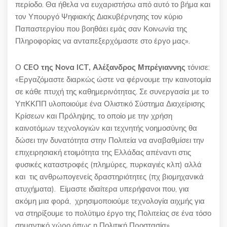
περίοδο. Θα ήθελα να ευχαριστήσω από αυτό το βήμα και
τον Υπουργό Ψηφιακής Διακυβέρνησης τον κύριο
Παπαστεργίου που βοηθάει εμάς σαν Κοινωνία της
Πληροφορίας να ανταπεξερχόμαστε στο έργο μας».
Ο
CEO της Nova ICT, Αλέξανδρος Μπρέγιαννης
τόνισε:
«Εργαζόμαστε διαρκώς ώστε να φέρνουμε την καινοτομία
σε κάθε πτυχή της καθημερινότητας. Σε συνεργασία με το
ΥπΚΚΠΠ υλοποιούμε ένα Ολιστικό Σύστημα Διαχείρισης
Κρίσεων και Πρόληψης, το οποίο με την χρήση
καινοτόμων τεχνολογιών και τεχνητής νοημοσύνης θα
δώσει την δυνατότητα στην Πολιτεία να αναβαθμίσει την
επιχειρησιακή ετοιμότητα της Ελλάδας απέναντι στις
φυσικές καταστροφές (πλημύρες, πυρκαγιές κλπ) αλλά
και τις ανθρωπογενείς δραστηριότητες (πχ βιομηχανικά
ατυχήματα). Είμαστε ιδιαίτερα υπερήφανοι που, για
ακόμη μια φορά, χρησιμοποιούμε τεχνολογία αιχμής για
να στηρίξουμε το πολύτιμο έργο της Πολιτείας σε ένα τόσο
σημαντικό χώρο όπως η Πολιτική Προστασία».