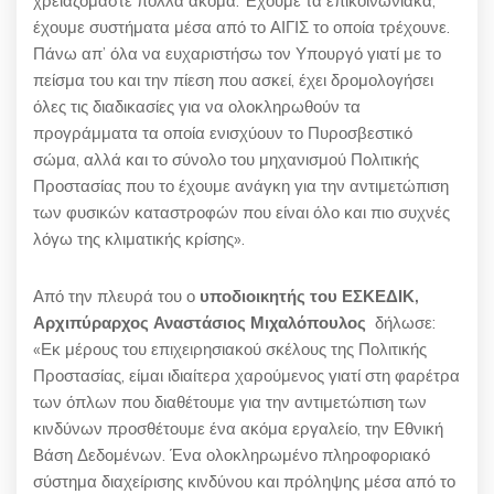
χρειαζόμαστε πολλά ακόμα. Έχουμε τα επικοινωνιακά,
έχουμε συστήματα μέσα από το ΑΙΓΙΣ το οποία τρέχουνε.
Πάνω απ’ όλα να ευχαριστήσω τον Υπουργό γιατί με το
πείσμα του και την πίεση που ασκεί, έχει δρομολογήσει
όλες τις διαδικασίες για να ολοκληρωθούν τα
προγράμματα τα οποία ενισχύουν το Πυροσβεστικό
σώμα, αλλά και το σύνολο του μηχανισμού Πολιτικής
Προστασίας που το έχουμε ανάγκη για την αντιμετώπιση
των φυσικών καταστροφών που είναι όλο και πιο συχνές
λόγω της κλιματικής κρίσης».
Από την πλευρά του ο
υποδιοικητής του ΕΣΚΕΔΙΚ,
Αρχιπύραρχος Αναστάσιος Μιχαλόπουλος
δήλωσε:
«Εκ μέρους του επιχειρησιακού σκέλους της Πολιτικής
Προστασίας, είμαι ιδιαίτερα χαρούμενος γιατί στη φαρέτρα
των όπλων που διαθέτουμε για την αντιμετώπιση των
κινδύνων προσθέτουμε ένα ακόμα εργαλείο, την Εθνική
Βάση Δεδομένων. Ένα ολοκληρωμένο πληροφοριακό
σύστημα διαχείρισης κινδύνου και πρόληψης μέσα από το