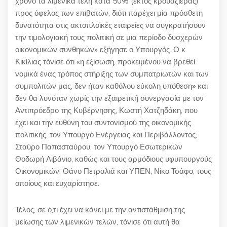
χρόνο τα λιμενικά τέλη κατά 50% (εκτός κρουαζιέρας)
προς όφελος των επιβατών, διότι παρέχει μία πρόσθετη
δυνατότητα στις ακτοπλοϊκές εταιρείες να συγκρατήσουν
την τιμολογιακή τους πολιτική σε μια περίοδο δυσχερών
οικονομικών συνθηκών» εξήγησε ο Υπουργός. Ο κ.
Κικίλιας τόνισε ότι «η εξίσωση, προκειμένου να βρεθεί
νομικά ένας τρόπος στήριξης των συμπατριωτών και των
συμπολιτών μας, δεν ήταν καθόλου εύκολη υπόθεση
»
και
δεν θα λυνόταν χωρίς την εξαιρετική συνεργασία με τον
Αντιπρόεδρο της Κυβέρνησης, Κωστή Χατζηδάκη, που
έχει και την ευθύνη του συντονισμού της οικονομικής
πολιτικής, τον Υπουργό Ενέργειας και Περιβάλλοντος,
Σταύρο Παπασταύρου, τον Υπουργό Εσωτερικών
Θοδωρή Λιβάνιο, καθώς και τους αρμόδιους υφυπουργούς
Οικονομικών, Θάνο Πετραλιά και ΥΠΕΝ, Νίκο Τσάφο, τους
οποίους και ευχαρίστησε.
Τέλος, σε ό,τι έχει να κάνει με την αντιστάθμιση της
μείωσης των λιμενικών τελών, τόνισε ότι αυτή θα