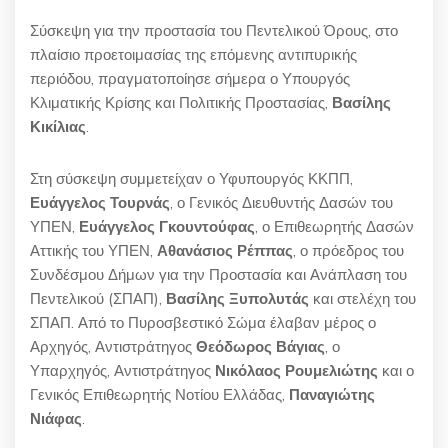
Σύσκεψη για την προστασία του Πεντελικού Όρους, στο
πλαίσιο προετοιμασίας της επόμενης αντιπυρικής
περιόδου, πραγματοποίησε σήμερα ο Υπουργός
Κλιματικής Κρίσης και Πολιτικής Προστασίας,
Βασίλης
Κικίλιας
.
Στη σύσκεψη συμμετείχαν ο Υφυπουργός ΚΚΠΠ,
Ευάγγελος Τουρνάς
, ο Γενικός Διευθυντής Δασών του
ΥΠΕΝ,
Ευάγγελος Γκουντούφας
, ο Επιθεωρητής Δασών
Αττικής του ΥΠΕΝ,
Αθανάσιος Ρέππας
, ο πρόεδρος του
Συνδέσμου Δήμων για την Προστασία και Ανάπλαση του
Πεντελικού (ΣΠΑΠ),
Βασίλης Ξυπολυτάς
και στελέχη του
ΣΠΑΠ. Από το Πυροσβεστικό Σώμα έλαβαν μέρος ο
Αρχηγός, Αντιστράτηγος
Θεόδωρος Βάγιας
, ο
Υπαρχηγός, Αντιστράτηγος
Νικόλαος Ρουμελιώτης
και ο
Γενικός Επιθεωρητής Νοτίου Ελλάδας,
Παναγιώτης
Νιάφας
.