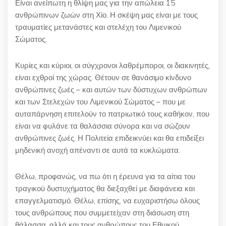
Είναι ανείπωτη η θλίψη μας για την απώλεια 15
ανθρώπινων ζωών στη Χίο. Η σκέψη μας είναι με τους
τραυματίες μετανάστες και στελέχη του Λιμενικού
Σώματος.
Κυρίες και κύριοι, οι σύγχρονοι λαθρέμποροι, οι διακινητές,
είναι εχθροί της χώρας. Θέτουν σε θανάσιμο κίνδυνο
ανθρώπινες ζωές – και αυτών των δύστυχων ανθρώπων
και των Στελεχών του Λιμενικού Σώματος – που με
αυταπάρνηση επιτελούν το πατριωτικό τους καθήκον, που
είναι να φυλάνε τα θαλάσσια σύνορα και να σώζουν
ανθρώπινες ζωές. Η Πολιτεία επιδεικνύει και θα επιδείξει
μηδενική ανοχή απέναντι σε αυτά τα κυκλώματα.
Θέλω, προφανώς, να πω ότι η έρευνα για τα αίτια του
τραγικού δυστυχήματος θα διεξαχθεί με διαφάνεια και
επαγγελματισμό. Θέλω, επίσης, να ευχαριστήσω όλους
τους ανθρώπους που συμμετείχαν στη διάσωση στη
θάλασσα, αλλά και τους ανθρώπους του Εθνικού