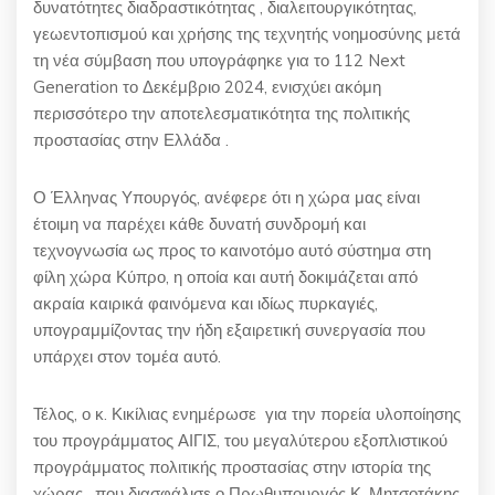
δυνατότητες διαδραστικότητας , διαλειτουργικότητας,
γεωεντοπισμού και χρήσης της τεχνητής νοημοσύνης μετά
τη νέα σύμβαση που υπογράφηκε για το 112 Next
Generation το Δεκέμβριο 2024, ενισχύει ακόμη
περισσότερο την αποτελεσματικότητα της πολιτικής
προστασίας στην Ελλάδα .
Ο Έλληνας Υπουργός, ανέφερε ότι η χώρα μας είναι
έτοιμη να παρέχει κάθε δυνατή συνδρομή και
τεχνογνωσία ως προς το καινοτόμο αυτό σύστημα στη
φίλη χώρα Κύπρο, η οποία και αυτή δοκιμάζεται από
ακραία καιρικά φαινόμενα και ιδίως πυρκαγιές,
υπογραμμίζοντας την ήδη εξαιρετική συνεργασία που
υπάρχει στον τομέα αυτό.
Τέλος, ο κ. Κικίλιας ενημέρωσε για την πορεία υλοποίησης
του προγράμματος ΑΙΓΙΣ, του μεγαλύτερου εξοπλιστικού
προγράμματος πολιτικής προστασίας στην ιστορία της
χώρας , που διασφάλισε ο Πρωθυπουργός Κ. Μητσοτάκης