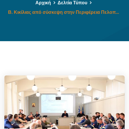
Αρχική
Δελτία Τύπου
Β. Κικίλιας από σύσκεψη στην Περιφέρεια Πελοποννήσου: «Θέλουμε ποτιστικές βροχές και χιόνια, όχι ραγδαία φαινόμενα. Πρέπει όμως να προετοιμαζόμαστε για όλα»