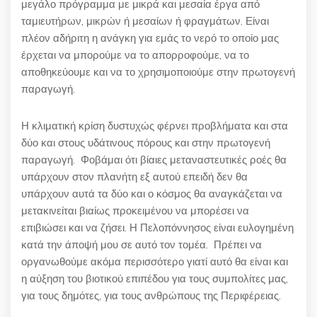
μεγάλο πρόγραμμα με μικρά και μεσαία έργα από
ταμιευτήρων, μικρών ή μεσαίων ή φραγμάτων. Είναι
πλέον αδήριτη η ανάγκη για εμάς το νερό το οποίο μας
έρχεται να μπορούμε να το απορροφούμε, να το
αποθηκεύουμε και να το χρησιμοποιούμε στην πρωτογενή
παραγωγή.
Η κλιματική κρίση δυστυχώς φέρνει προβλήματα και στα
δύο και στους υδάτινους πόρους και στην πρωτογενή
παραγωγή. Φοβάμαι ότι βίαιες μεταναστευτικές ροές θα
υπάρχουν στον πλανήτη εξ αυτού επειδή δεν θα
υπάρχουν αυτά τα δύο και ο κόσμος θα αναγκάζεται να
μετακινείται βιαίως προκειμένου να μπορέσει να
επιβιώσει και να ζήσει. Η Πελοπόννησος είναι ευλογημένη
κατά την άποψή μου σε αυτό τον τομέα. Πρέπει να
οργανωθούμε ακόμα περισσότερο γιατί αυτό θα είναι και
η αύξηση του βιοτικού επιπέδου για τους συμπολίτες μας,
για τους δημότες, για τους ανθρώπους της Περιφέρειας.