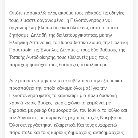
Οπότε παρακαλώ όλοι, ακούμε τους ειδικούς, τις οδηγίες
τους, είμαστε οργανωμένοι, η Πελοπόννησος είναι
οργανωμένη, βλέπω ότι είναι όλοι εδώ, αυτό το οποίο
ζητήσαμε. Δηλαδή, της διαλειτουργικότητας, με την
Ελληνική Αστυνομία, το Πυροσβεστικό Σώμα, την Πολιτική
Προστασία, τις Ένοπλες Δυνάμεις, τους δύο βαθμούς της
Τοπικής Αυτοδιοίκησης, τους εθελοντές μας, τους
παραχωρησιούχοι, τους δασάρχες το καλοκαίρι.
Δεν μπορώ να μην πω μια κουβέντα για την εξαιρετικά
προσπάθεια την οποία κάναμε όλοι μαζί για την
Πελοπόννησο φέτος το καλοκαίρι, μία πολύ δύσκολη
χρονιά χωρίς βροχές, χωρίς χιόνια το χειμώνα, με
ξηρασία, με ρεκόρ θερμοκρασιών τον Ιούνιο, το Ιούλιο και
τον Αύγουστο, με πυρκαγιές μέχρι τις αρχές Νοεμβρίου.
Όλοι συνεργάστηκαν εξαιρετικά. Και τους ευχαριστώ
πάρα πολύ και τους κυρίους δημάρχους, αντιδημάρχους,