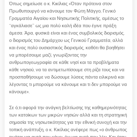
Όπως σημείωσε ο κ. Κικίλιας «Όταν πρότεινα στον
Πρωθυπουργό να κάνουμε τον Φώτη Μάγγο, Γενικό
Γραμματέα Αιγαίου και Νησιωτικής Πολιτικής, αμέσως το
“αγκάλιασε” ως μια πολύ καλή ιδέα που έγινε πράξη
άμεσα. Άρα, φυσικά είναι και ένας συμβολικός διορισμός,
ο διορισμός του Δημάρχου ως Γενικού Γραμματέα, αλλά
και ένας πολύ ουσιαστικός διορισμός, καθότι θα βοηθήσει
να μπορέσουμε μαζί, γνωρίζοντας την
ανθρωπογεωγραφία σε κάθε νησί και τα προβλήματα
κάθε νησιού, να τα αντιμετωπίσουμε στη ρίζα τους και να
προσπαθήσουμε να δώσουμε λύσεις πάντα ειλικρινά και
λέγοντας τι μπορούμε να κάνουμε και τι δεν μπορούμε να
κάνουμε».
Σε ό,τι αφορά την ανάγκη βελτίωσης της καθημερινότητας
των κατοίκων των μικρών νησιών αλλά και τη στρατηγική
σημασία της νησιωτικότητας για την εθνική συνοχή και την
τοπική ανάπτυξη, ο κ. Κικίλιας ανέφερε πως «ο άνθρωπος
τιμάται για αυτά που κάνει, όχι για αυτά που λέει. Και όταν