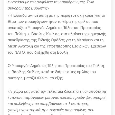
ενισχύσουμε την ασφάλεια των συνόρων μας. Των
συνόρων της Ευρώπης»
«Η Ελλάδα αντιμέτωπη με την περιφερειακή κρίση για το
θέμα των προσφύγων» ήταν το θέμα της ομιλίας που
ανέπτυξε ο Υπουργός Δημόσιας Τάξης και Προστασίας
του Πολίτη, κ. Βασίλης Κικίλιας, στο πλαίσιο της σημερινής
συνεδρίασης, της Ειδικής Ομάδας για τη Μεσόγειο και τη
Μέση Ανατολή και της Υποεπιτροπής Εταιρικών Σχέσεων
του ΝΑΤΟ, που διεξήχθη στη Βουλή.
Ο Υπουργός Δημόσιας Τάξης και Προστασίας του Πολίτη,
κ. Βασίλης Κικίλιας, κατά τη διάρκεια της ομιλίας του
ανέφερε, μεταξύ άλλων, τα εξής:
«
Η χώρα μας κατά την τελευταία δεκαετία είναι αποδέκτης
έντονων παράνομων μεταναστευτικών ροών (εντοπισμοί
και συλλήψεις που υπερβαίνουν το 1 εκ. άτομα),
φαινόμενο ιστορικά πρωτοφανές παγκοσμίως, που