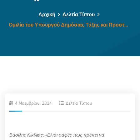
Αρχική
Δελτία Τύπου
Ομιλία του Υπουργού Δημόσιας Τάξης και Προστασίας του Πολίτη στη συνεδρίαση της Ειδικής Ομάδας για τη Μεσόγειο και τη Μέση Ανατολή και της Υποεπιτροπής Εταιρικών Σχέσεων του ΝΑΤΟ
4 Νοεμβρίου, 2014
Δελτία Τύπου
Βασίλης Κικίλιας:
«
Είναι σαφές πως πρέπει να