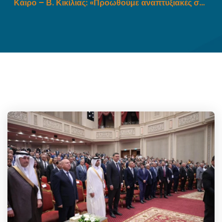
Κάιρο – Β. Κικίλιας: «Προωθούμε αναπτυξιακές συμφωνίες με στόχο τη σταθερότητα και την ευημερία των χωρών της Μεσογείου»