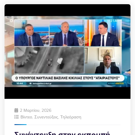
2 Μαρτίου, 2026
Βίντεο
,
Συνεντεύξεις
,
Τηλεόραση
Συνέντευξη στην εκπομπή