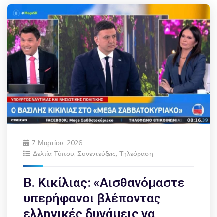
7 Μαρτίου, 2026
Δελτία Τύπου
,
Συνεντεύξεις
,
Τηλεόραση
Β. Κικίλιας: «Αισθανόμαστε
υπερήφανοι βλέποντας
ελληνικές δυνάμεις να