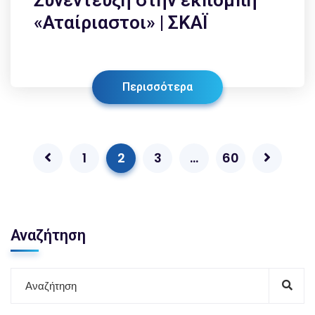
«Αταίριαστοι» | ΣΚΑΪ
Περισσότερα
1
2
3
…
60
Αναζήτηση