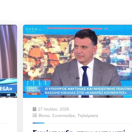
27 Ιουλίου, 2026
Βίντεο
,
Συνεντεύξεις
,
Τηλεόραση