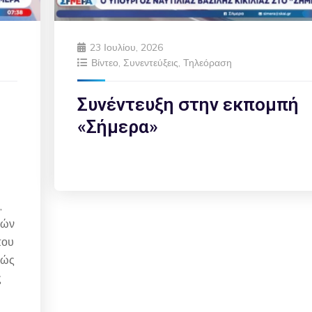
23 Ιουλίου, 2026
Βίντεο
,
Συνεντεύξεις
,
Τηλεόραση
Συνέντευξη στην εκπομπή
«Σήμερα»
,
μών
που
θώς
ς