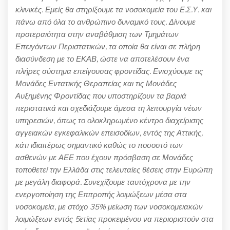
κλινικές. Εμείς θα στηρίξουμε τα νοσοκομεία του Ε.Σ.Υ. και
πάνω από όλα το ανθρώπινο δυναμικό τους. Δίνουμε
προτεραιότητα στην αναβάθμιση των Τμημάτων
Επειγόντων Περιστατικών, τα οποία θα είναι σε πλήρη
διασύνδεση με το ΕΚΑΒ, ώστε να αποτελέσουν ένα
πλήρες σύστημα επείγουσας φροντίδας. Ενισχύουμε τις
Μονάδες Εντατικής Θεραπείας και τις Μονάδες
Αυξημένης Φροντίδας που υποστηρίζουν τα βαριά
περιστατικά και σχεδιάζουμε άμεσα τη λειτουργία νέων
υπηρεσιών, όπως το ολοκληρωμένο κέντρο διαχείρισης
αγγειακών εγκεφαλικών επεισοδίων, εντός της Αττικής,
κάτι ιδιαιτέρως σημαντικό καθώς το ποσοστό των
ασθενών με ΑΕΕ που έχουν πρόσβαση σε Μονάδες
τοποθετεί την Ελλάδα στις τελευταίες θέσεις στην Ευρώπη
με μεγάλη διαφορά.
Συνεχίζουμε ταυτόχρονα με την
ενεργοποίηση της Επιτροπής λοιμώξεων μέσα στα
νοσοκομεία, με στόχο 35% μείωση των νοσοκομειακών
λοιμώξεων εντός 5ετίας προκειμένου να περιοριστούν στα