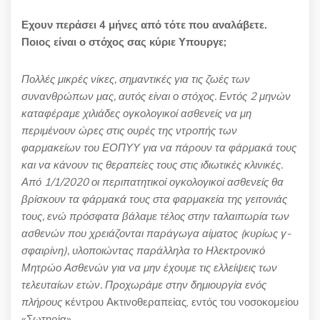
Εχουν περάσει 4 μήνες από τότε που αναλάβετε.
Ποιος είναι ο στόχος σας κύριε Υπουργε;
Πολλές μικρές νίκες, σημαντικές για τις ζωές των
συνανθρώπων μας, αυτός είναι ο στόχος. Εντός 2 μηνών
καταφέραμε χιλιάδες ογκολογικοί ασθενείς να μη
περιμένουν ώρες στις ουρές της ντροπής των
φαρμακείων του ΕΟΠΥΥ για να πάρουν τα φάρμακά τους
και να κάνουν τις θεραπείες τους στις ιδιωτικές κλινικές.
Από 1/1/2020 οι περιπατητικοί ογκολογικοί ασθενείς θα
βρίσκουν τα φάρμακά τους στα φαρμακεία της γειτονιάς
τους, ενώ πρόσφατα βάλαμε τέλος στην ταλαιπωρία των
ασθενών που χρειάζονται παράγωγα αίματος (κυρίως γ-
σφαιρίνη), υλοποιώντας παράλληλα το Ηλεκτρονικό
Μητρώο Ασθενών για να μην έχουμε τις ελλείψεις των
τελευταίων ετών. Προχωράμε στην δημιουργία ενός
πλήρους
κέντρου Ακτινοθεραπείας, εντός του νοσοκομείου
«Σωτηρία»