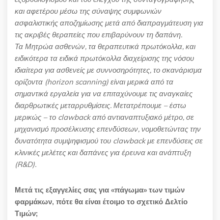
και αφετέρου μέσω της σύναψης συμφωνιών
ασφαλιστικής αποζημίωσης μετά από διαπραγμάτευση για
τις ακριβές θεραπείες που επιβαρύνουν τη δαπάνη.
Τα
Μητρώα ασθενών, τα θεραπευτικά πρωτόκολλα, και
ειδικότερα τα ειδικά πρωτόκολλα διαχείρισης της νόσου
ιδιαίτερα για ασθενείς με συννοσηρότητες, το σκανάρισμα
ορίζοντα (horizon scanning) είναι μερικά από τα
σημαντικά εργαλεία για να επιταχύνουμε τις αναγκαίες
διαρθρωτικές μεταρρυθμίσεις. Μετατρέπουμε – έστω
μερικώς – το clawback από αντιαναπτυξιακό μέτρο, σε
μηχανισμό προσέλκυσης επενδύσεων, νομοθετώντας την
δυνατότητα συμψηφισμού του clawback με επενδύσεις σε
κλινικές μελέτες και δαπάνες για έρευνα και ανάπτυξη
(
R
&
D
).
Μετά τις εξαγγελίες σας για «πάγωμα» των τιμών
φαρμάκων, πότε θα είναι έτοιμο το σχετικό Δελτίο
Τιμών;