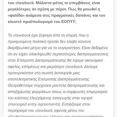
του
clawback
. Μάλιστα φέτος οι υπερβάσεις είναι
μεγαλύτερες σε σχέση με πέρσι. Πως θα μειωθεί η
«ψαλίδα» ανάμεσα στις πραγματικές δαπάνες και τον
κλειστό προϋπολογισμό του ΕΟΠΥΥ;
Το clawback έχει ξεφύγει από τη στιγμή, που η
προηγούμενη πολιτική ηγεσία δεν έλαβε κανένα
διαρθρωτικό μέτρο για να το συγκρατήσει. Είναι δεδομένο
ότι αν είχαν ολοκληρωθεί περισσότερες διαπραγματεύσεις
στην Επιτροπή Διαπραγμάτευσης θα είχαμε οικονομικό
όφελος, επομένως και μικρότερο clawback. Δίνουμε
προτεραιότητα στη σωστή λειτουργία μιας
αποτελεσματικής Επιτροπής Διαπραγμάτευσης.
Θεσμοθετούμε σύγχρονα μοντέλα διαπραγμάτευσης και
αποζημίωσης φαρμάκων όπως οι συμφωνίες επιμερισμού
του κόστους ελεγχόμενης εισαγωγής στην αγορά
(managed entry agreements). Ε
στιάζουμε στον
περιορισμό του clawback, αφενός μέσω του
εξορθολογισμού και του ελέγχου της συνταγογράφησης