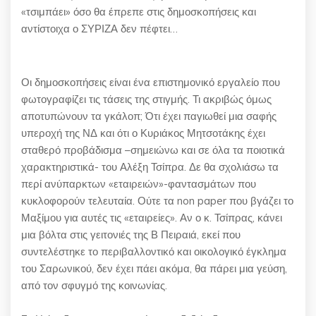
«τσιμπάει» όσο θα έπρεπε στις δημοσκοπήσεις και
αντίστοιχα ο ΣΥΡΙΖΑ δεν πέφτει…
Οι δημοσκοπήσεις είναι ένα επιστημονικό εργαλείο που
φωτογραφίζει τις τάσεις της στιγμής. Τι ακριβώς όμως
αποτυπώνουν τα γκάλοπ; Ότι έχει παγιωθεί μια σαφής
υπεροχή της ΝΔ και ότι ο Κυριάκος Μητσοτάκης έχει
σταθερό προβάδισμα –σημειώνω και σε όλα τα ποιοτικά
χαρακτηριστικά- του Αλέξη Τσίπρα. Δε θα σχολιάσω τα
περί ανύπαρκτων «εταιρειών»-φαντασμάτων που
κυκλοφορούν τελευταία. Ούτε τα non paper που βγάζει το
Μαξίμου για αυτές τις «εταιρείες». Αν ο κ. Τσίπρας, κάνει
μια βόλτα στις γειτονιές της Β Πειραιά, εκεί που
συντελέστηκε το περιβαλλοντικό και οικολογικό έγκλημα
του Σαρωνικού, δεν έχει πάει ακόμα, θα πάρει μια γεύση,
από τον σφυγμό της κοινωνίας.