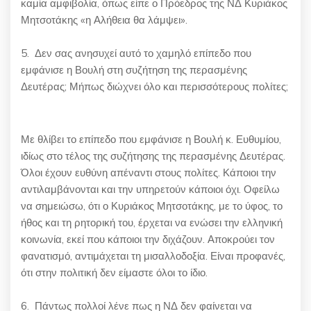
καμία αμφιβολία, όπως είπε ο Πρόεδρος της ΝΔ Κυριάκος
Μητσοτάκης «η Αλήθεια θα λάμψει».
5. Δεν σας ανησυχεί αυτό το χαμηλό επίπεδο που
εμφάνισε η Βουλή στη συζήτηση της περασμένης
Δευτέρας; Μήπως διώχνει όλο και περισσότερους πολίτες;
Με θλίβει το επίπεδο που εμφάνισε η Βουλή κ. Ευθυμίου,
ιδίως στο τέλος της συζήτησης της περασμένης Δευτέρας.
Όλοι έχουν ευθύνη απέναντι στους πολίτες. Κάποιοι την
αντιλαμβάνονται και την υπηρετούν κάποιοι όχι. Οφείλω
να σημειώσω, ότι ο Κυριάκος Μητσοτάκης, με το ύφος, το
ήθος και τη ρητορική του, έρχεται να ενώσει την ελληνική
κοινωνία, εκεί που κάποιοι την διχάζουν. Αποκρούει τον
φανατισμό, αντιμάχεται τη μισαλλοδοξία. Είναι προφανές,
ότι στην πολιτική δεν είμαστε όλοι το ίδιο.
6. Πάντως πολλοί λένε πως η ΝΔ δεν φαίνεται να