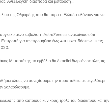
ας: Ανεξέλεγκτη διασπορά και μετάδοση…
μβολίου της Οξφόρδης που θα πάρει η Ελλάδα φθάνουν για να
ο συγκεκριμένο εμβόλιο, η AstraZeneca, ανακοίνωσε ότι
πιτροπή για την προμήθεια έως 400 εκατ. δόσεων, με τις
2020.
ς Μητσοτάκης, το εμβόλιο θα διατεθεί δωρεάν σε όλες τις
 ωθήσει όλους να συνεχίσουμε την προσπάθεια με μεγαλύτερη
 μην χαλαρώσουμε.
τάλλευσης από κάποιους κυνικούς, τρολς του διαδικτύου και την