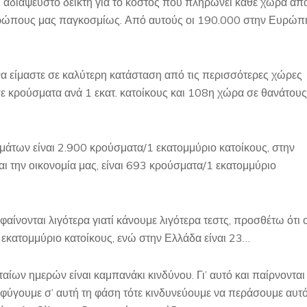
ι αδιάψευστο δείκτη για το κόστος που πληρώνει κάθε χώρα απ
θρώπους μας παγκοσμίως. Από αυτούς οι 190.000 στην Ευρώπ
α είμαστε σε καλύτερη κατάσταση από τις περισσότερες χώρες
σε κρούσματα ανά 1 εκατ. κατοίκους και 108η χώρα σε θανάτους
άτων είναι 2.900 κρούσματα/1 εκατομμύριο κατοίκους, στην
αι την οικονομία μας, είναι 693 κρούσματα/1 εκατομμύριο
αίνονται λιγότερα γιατί κάνουμε λιγότερα τεστς, προσθέτω ότι 
εκατομμύριο κατοίκους, ενώ στην Ελλάδα είναι 23…
ίων ημερών είναι καμπανάκι κινδύνου. Γι’ αυτό και παίρνονται
φύγουμε σ’ αυτή τη φάση τότε κινδυνεύουμε να περάσουμε αυτ