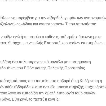
άλεσε να παρέμβετε για τον «εξορθολογισμό» των υγειονομικώ
αξιολογεί ως «άδικα και καταστροφικά». Τι του απαντήσατε;
τι νομίζω εγώ ή τι πιστεύει ο καθένας από εμάς σύμφωνα με τα
 δίκαια. Υπάρχει μια 29μελής Επιτροπή κορυφαίων επιστημόνων 
με βάση ένα πολυπαραγοντικό μοντέλο με επιστημονική
δεδομένων του ΕΟΔΥ και της Πολιτικής Προστασίας.
υπάρχει κάποιος που πιστεύει στα σοβαρά ότι η Κυβέρνηση η
εδόν κάθε εβδομάδα κι από ένα νέο πακέτο στήριξης επιχειρήσεω
άποιο λόγο να εμποδίζει την ομαλή λειτουργία τουριστικών
 λόγο. Ειλικρινά, το πιστεύει κανείς;