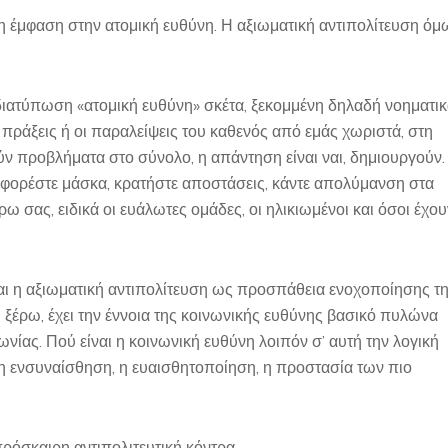
η έμφαση στην ατομική ευθύνη. Η αξιωματική αντιπολίτευση όμ
διατύπωση «ατομική ευθύνη» σκέτα, ξεκομμένη δηλαδή νοηματι
ι πράξεις ή οι παραλείψεις του καθενός από εμάς χωριστά, στη
ν προβλήματα στο σύνολο, η απάντηση είναι ναι, δημιουργούν.
 φορέστε μάσκα, κρατήστε αποστάσεις, κάντε απολύμανση στα
ύρω σας, ειδικά οι ευάλωτες ομάδες, οι ηλικιωμένοι και όσοι έχου
ται η αξιωματική αντιπολίτευση ως προσπάθεια ενοχοποίησης τ
 ξέρω, έχει την έννοια της κοινωνικής ευθύνης βασικό πυλώνα
νίας. Πού είναι η κοινωνική ευθύνη λοιπόν σ’ αυτή την λογική
 η ενσυναίσθηση, η ευαισθητοποίηση, η προστασία των πιο
πρόσκαιρη αντιπολιτευτική κόντρα….