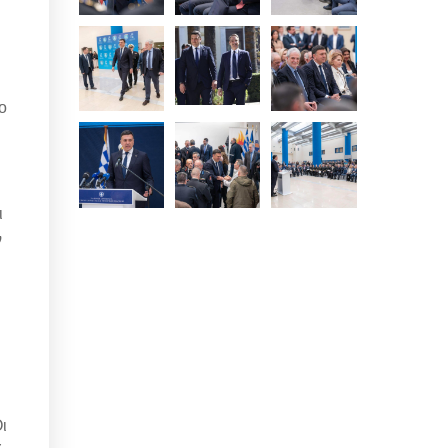
ο
ι
ν
ι