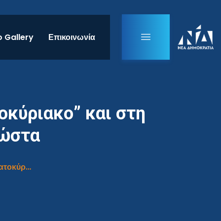
 Gallery
Επικοινωνία
οκύριακο” και στη
κώστα
Συνέντευξη στην εφημερίδα “Τα Νέα Σαββατοκύριακο” και στη δημοσιογράφο Καρολίνα Παπακώστα