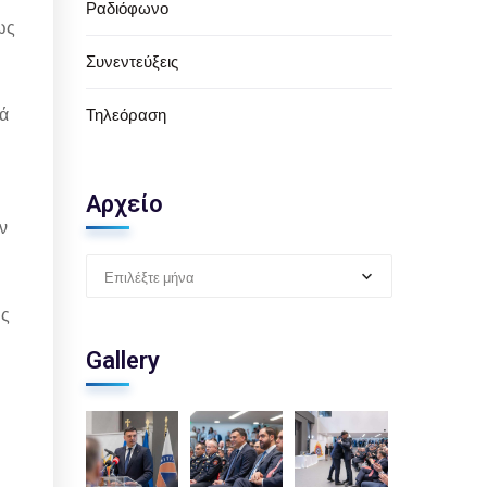
Ραδιόφωνο
ως
Συνεντεύξεις
κά
Τηλεόραση
Αρχείο
ν
Επιλέξτε μήνα
ης
Gallery