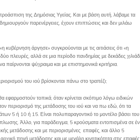
η προάσπιση της Δημόσιας Υγείας. Και με βάση αυτή, λάβαμε τα
 δημιουργούν παρενέργειες, έχουν επιπτώσεις και δεν μιλάω
τι «η κυβέρνηση άργησε» συγκρούονται με τις αιτιάσεις ότι «η
 δύο πλευρές, αλλά σε μια περίοδο πανδημίας με δεκάδες χιλιά
α παίρνονται ψύχραιμα και με επιστημονικά κριτήρια.
εριορισμού του ιού βρίσκονται πάνω στο τραπέζι;
θα εφαρμοστούν τοπικά, όταν κρίνεται σκόπιμο λόγω ειδικών
ον περιορισμό της μετάδοσης του ιού και να πω εδώ, ότι τα
άτων 5 ή 10 ή 15. Είναι πολυπαραγοντικό το μοντέλο βάσει του
άπλωσης. Άλλο, για παράδειγμα, 5 κρούσματα εντοπισμένα σε έ
κής μετάδοσης και με περιορισμένες επαφές, και άλλο 5
ρχική πηγή μετάδοσης και με μεγάλη κινητικότητα στις επαφές