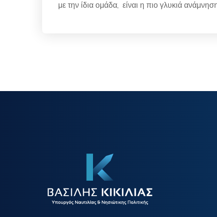
με την ίδια ομάδα, είναι η πιο γλυκιά ανάμνησ