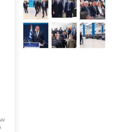
νων
ο