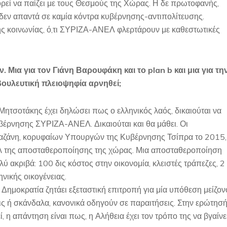
πορεί να παίζει με τους Θεσμούς της Χώρας. Η δε πρωτοφανής,
εν απαντά σε καμία κόντρα κυβέρνησης-αντιπολίτευσης.
ής κοινωνίας, ό,τι ΣΥΡΙΖΑ-ΑΝΕΛ φλερτάρουν με καθεστωτικές
 Μια για τον Γιάνη Βαρουφάκη και το plan b και μια για τη
ουλευτική πλειοψηφία αρνηθεί;
ητσοτάκης έχει δηλώσει πως ο ελληνικός λαός, δικαιούται να
υβέρνησης ΣΥΡΙΖΑ-ΑΝΕΛ. Δικαιούται και θα μάθει. Οι
αφαζάνη, κορυφαίων Υπουργών της Κυβέρνησης Τσίπρα το 2015,
αζλ της αποσταθεροποίησης της χώρας. Μια αποσταθεροποίηση
ακριβά: 100 δις κόστος στην οικονομία, κλειστές τράπεζες, 2
ηνικής οικογένειας.
Δημοκρατία ζητάει εξεταστική επιτροπή για μία υπόθεση μείζον
ις ή σκάνδαλα, κανονικά οδηγούν σε παραιτήσεις. Στην ερώτησ
 η απάντηση είναι πως, η Αλήθεια έχει τον τρόπο της να βγαίνε