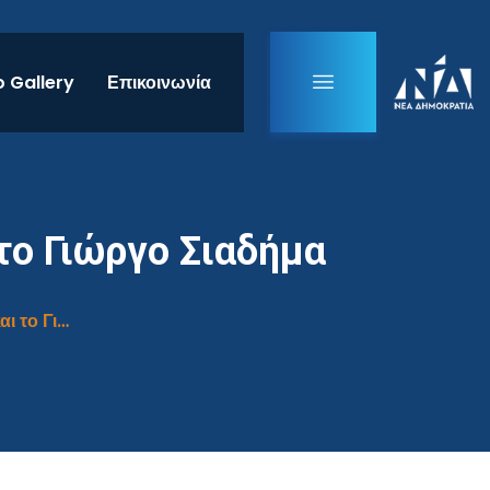
 Gallery
Επικοινωνία
το Γιώργο Σιαδήμα
Συνέντευξη στην εφημερίδα “RealNews” και το Γιώργο Σιαδήμα