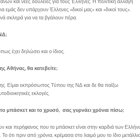
ανών και νέες δουλειές για τους Έλληνες. Η πολιτική αλλαγή
 για εμάς δεν υπάρχουν Έλληνες «δικοί μας» και «δικοί τους».
ά σκληρά για να τα βγάλουν πέρα.
ΝΔ;
όπως έχει δηλώσει και ο ίδιος.
ης Αθήνας, θα κατεβείτε;
της. Είμαι εκπρόσωπος Τύπου της ΝΔ και δε θα παίξω
υτοδιοικητικές εκλογές.
 στο μπάσκετ και το χρυσό, σας γυρνάει χρόνια πίσω;
διών και περήφανος που το μπάσκετ είναι στην καρδιά των Ελλή
Το ότι πριν από χρόνια, κρέμασα στο λαιμό μου το ίδιο μετάλλι