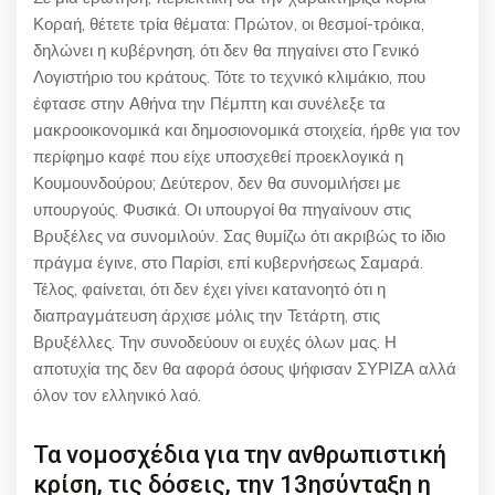
Κοραή, θέτετε τρία θέματα: Πρώτον, οι θεσμοί-τρόικα,
δηλώνει η κυβέρνηση, ότι δεν θα πηγαίνει στο Γενικό
Λογιστήριο του κράτους. Τότε το τεχνικό κλιμάκιο, που
έφτασε στην Αθήνα την Πέμπτη και συνέλεξε τα
μακροοικονομικά και δημοσιονομικά στοιχεία, ήρθε για τον
περίφημο καφέ που είχε υποσχεθεί προεκλογικά η
Κουμουνδούρου; Δεύτερον, δεν θα συνομιλήσει με
υπουργούς. Φυσικά. Οι υπουργοί θα πηγαίνουν στις
Βρυξέλες να συνομιλούν. Σας θυμίζω ότι ακριβώς το ίδιο
πράγμα έγινε, στο Παρίσι, επί κυβερνήσεως Σαμαρά.
Τέλος, φαίνεται, ότι δεν έχει γίνει κατανοητό ότι η
διαπραγμάτευση άρχισε μόλις την Τετάρτη, στις
Βρυξέλλες. Την συνοδεύουν οι ευχές όλων μας. Η
αποτυχία της δεν θα αφορά όσους ψήφισαν ΣΥΡΙΖΑ αλλά
όλον τον ελληνικό λαό.
Τα νομοσχέδια για την ανθρωπιστική
κρίση, τις δόσεις, την 13ησύνταξη η