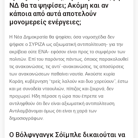
ΝΔ θα τα ψηφίσει; Ακόμη και αν
κάποια από αυτά αποτελούν
μονομερείς ενέργειες;
Η Νέα Δημοκρατία θα ψηφίσει, όσα νομοσχέδια δεν
ψήφισε ο ΣΥΡΙΖΑ ως αξιωματική αντιπολίτευση- για την
ακρίβεια ούτε ΕΝΑ- εφόσον είναι προς το συμφέρον των
πολιτών. Επί του παρόντος πάντως, όποιος παρακολουθεί
τις ανακοινώσεις, τις αντι`-ανακοινώσεις, τις αποσύρσεις
των ανακοινώσεων παθαίνει ναυτία. Ακούστε κυρία
Κοράη, κυβέρνηση “τρείς λαλούν και δυο χορεύουν”, έστω
και με συνοδεία νταουλιών, πίπιζας και ζουρνά, δεν
προχωρεί. Ηδη πέρασε η ώρα που έπρεπε να
αντιληφθούν ότι δεν είναι αξιωματική αντιπολίτευση.
Αντιλαμβάνομαι όμως ότι είναι η χαρά των
δημοσιογράφων.
Ο Βόλφνγανγκ Σόϊμπλε δικαιούται να