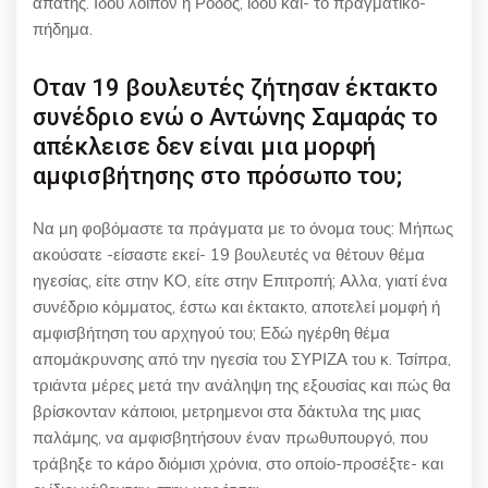
απάτης. Ιδού λοιπόν η Ρόδος, ιδού και- το πραγματικό-
πήδημα.
Οταν 19 βουλευτές ζήτησαν έκτακτο
συνέδριο ενώ ο Αντώνης Σαμαράς το
απέκλεισε δεν είναι μια μορφή
αμφισβήτησης στο πρόσωπο του;
Να μη φοβόμαστε τα πράγματα με το όνομα τους: Μήπως
ακούσατε -είσαστε εκεί- 19 βουλευτές να θέτουν θέμα
ηγεσίας, είτε στην ΚΟ, είτε στην Επιτροπή; Αλλα, γιατί ένα
συνέδριο κόμματος, έστω και έκτακτο, αποτελεί μομφή ή
αμφισβήτηση του αρχηγού του; Εδώ ηγέρθη θέμα
απομάκρυνσης από την ηγεσία του ΣΥΡΙΖΑ του κ. Τσίπρα,
τριάντα μέρες μετά την ανάληψη της εξουσίας και πώς θα
βρίσκονταν κάποιοι, μετρημενοι στα δάκτυλα της μιας
παλάμης, να αμφισβητήσουν έναν πρωθυπουργό, που
τράβηξε το κάρο διόμισι χρόνια, στο οποίο-προσέξτε- και