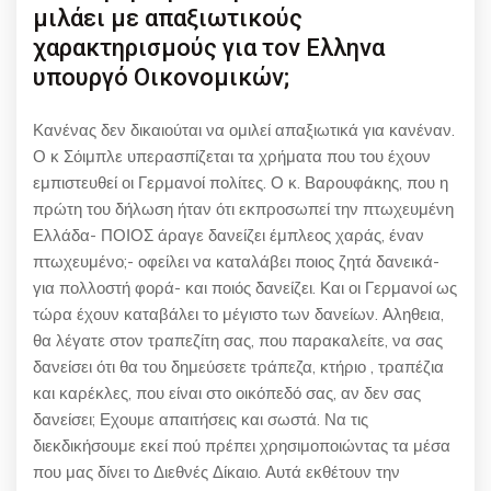
μιλάει με απαξιωτικούς
χαρακτηρισμούς για τον Ελληνα
υπουργό Οικονομικών;
Κανένας δεν δικαιούται να ομιλεί απαξιωτικά για κανέναν.
Ο κ Σόιμπλε υπερασπίζεται τα χρήματα που του έχουν
εμπιστευθεί οι Γερμανοί πολίτες. Ο κ. Βαρουφάκης, που η
πρώτη του δήλωση ήταν ότι εκπροσωπεί την πτωχευμένη
Ελλάδα- ΠΟΙΟΣ άραγε δανείζει έμπλεος χαράς, έναν
πτωχευμένο;- οφείλει να καταλάβει ποιος ζητά δανεικά-
για πολλοστή φορά- και ποιός δανείζει. Και οι Γερμανοί ως
τώρα έχουν καταβάλει το μέγιστο των δανείων. Αληθεια,
θα λέγατε στον τραπεζίτη σας, που παρακαλείτε, να σας
δανείσει ότι θα του δημεύσετε τράπεζα, κτήριο , τραπέζια
και καρέκλες, που είναι στο οικόπεδό σας, αν δεν σας
δανείσει; Εχουμε απαιτήσεις και σωστά. Να τις
διεκδικήσουμε εκεί πού πρέπει χρησιμοποιώντας τα μέσα
που μας δίνει το Διεθνές Δίκαιο. Αυτά εκθέτουν την