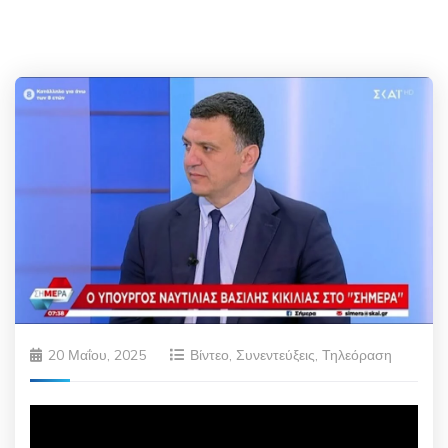
20 Μαΐου, 2025
Βίντεο
,
Συνεντεύξεις
,
Τηλεόραση