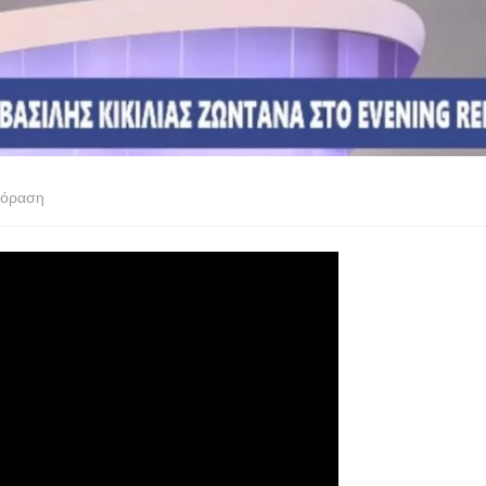
εόραση