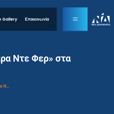
 Gallery
Επικοινωνία
ρα Ντε Φερ» στα
Συνέντευξη στη ραδιοφωνική εκπομπή «Μπρα Ντε Φερ» στα Παραπολιτικά 90,1