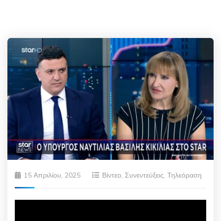
15 Απριλίου, 2025
Βίντεο
,
Συνεντεύξεις
,
Τηλεόραση