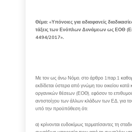
Θέμα: «Υπόνοιες για αδιαφανείς διαδικασί
τάξεις των Ενόπλων Δυνάμεων ως ΕΟΘ (Εκτ
4494/2017».
Με τον ως άνω Νόμο, στο άρθρο 1παρ.1 καθο
εκδίδεται ύστερα από γνώμη του οικείου κατά
οργανικών θέσεων (ΕΟΘ), εφόσον το επιθυμούν
αντιστοίχου των άλλων κλάδων των ΕΔ, για το
υπό την προϋπόθεση ότι:
α) κρίνονται ευδοκίμως τερματίσαντες τη στα