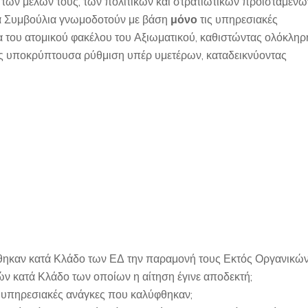
 των μελών τους, των πολιτικών και στρατιωτικών προϊσταμένω
τα Συμβούλια γνωμοδοτούν με βάση
μόνο
τις υπηρεσιακές
ία του ατομικού φακέλου του Αξιωματικού, καθιστώντας ολόκληρ
ως υποκρύπτουσα ρύθμιση υπέρ υμετέρων, καταδεικνύοντας
ήθηκαν κατά Κλάδο των ΕΔ την παραμονή τους Εκτός Οργανικώ
ών κατά Κλάδο των οποίων η αίτηση έγινε αποδεκτή;
ς υπηρεσιακές ανάγκες που καλύφθηκαν;