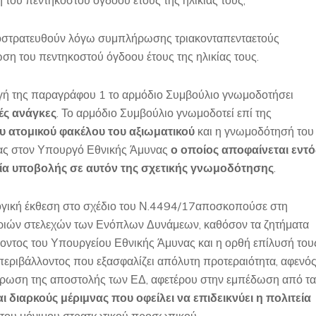
του πεντηκοστού ογδόου έτους της ηλικίας τους,
αποστρατευθούν λόγω συμπλήρωσης τριακονταπενταετούς
ση του πεντηκοστού όγδοου έτους της ηλικίας τους.
μογή της παραγράφου 1 το αρμόδιο Συμβούλιο γνωμοδοτήσει
ές ανάγκες
. Το αρμόδιο Συμβούλιο γνωμοδοτεί επί της
υ ατομικού φακέλου του αξιωματικού
και η γνωμοδότησή του
είας στον Υπουργό Εθνικής Άμυνας
ο οποίος αποφαίνεται εντό
ία υποβολής σε αυτόν της σχετικής γνωμοδότησης
.
γική έκθεση στο σχέδιο του Ν.4494/17αποσκοπούσε στη
γοριών στελεχών των Ενόπλων Δυνάμεων, καθόσον τα ζητήματα
ροντος του Υπουργείου Εθνικής Άμυνας και η ορθή επίλυσή του
εριβάλλοντος που εξασφαλίζει απόλυτη προτεραιότητα, αφενό
πλήρωση της αποστολής των ΕΔ, αφετέρου στην εμπέδωση από τα
 διαρκούς μέριμνας που οφείλει να επιδεικνύει η πολιτεία