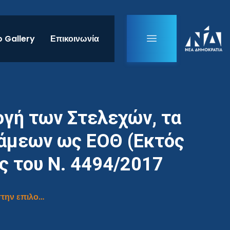
 Gallery
Επικοινωνία
ογή των Στελεχών, τα
νάμεων ως ΕΟΘ (Εκτός
ς του Ν. 4494/2017
Υπόνοιες για αδιαφανείς διαδικασίες στην επιλογή των Στελεχών, τα οποία παρέμειναν στις τάξεις των Ενόπλων Δυνάμεων ως ΕΟΘ (Εκτός οργανικών θέσεων), σύμφωνα με τις διατάξεις του Ν. 4494/2017