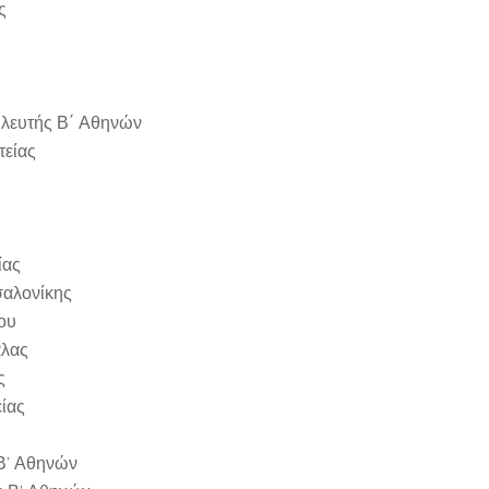
ς
λευτής Β΄ Αθηνών
τείας
ίας
σαλονίκης
ου
άλας
ς
είας
Β’ Αθηνών