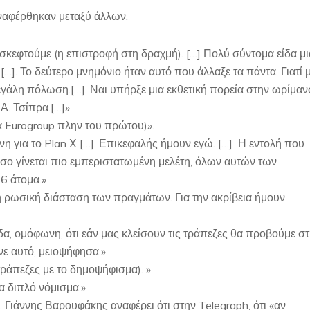
αναφέρθηκαν μεταξύ άλλων:
σκεφτούμε (η επιστροφή στη δραχμή). […] Πολύ σύντομα είδα μι
…]. Το δεύτερο μνημόνιο ήταν αυτό που άλλαξε τα πάντα. Γιατί 
γάλη πόλωση.[…]. Ναι υπήρξε μια εκθετική πορεία στην ωρίμα
Α. Τσίπρα.[…]»
α Eurogroup πλην του πρώτου)».
η για το Plan Χ […]. Επικεφαλής ήμουν εγώ. […] Η εντολή που
σο γίνεται πιο εμπεριστατωμένη μελέτη, όλων αυτών των
6 άτομα.»
 ρωσική διάσταση των πραγμάτων. Για την ακρίβεια ήμουν
δα, ομόφωνη, ότι εάν μας κλείσουν τις τράπεζες θα προβούμε σ
ε αυτό, μειοψήφησα.»
τράπεζες με το δημοψήφισμα). »
α διπλό νόμισμα.»
 Γιάννης Βαρουφάκης αναφέρει ότι στην Telegraph, ότι «αν