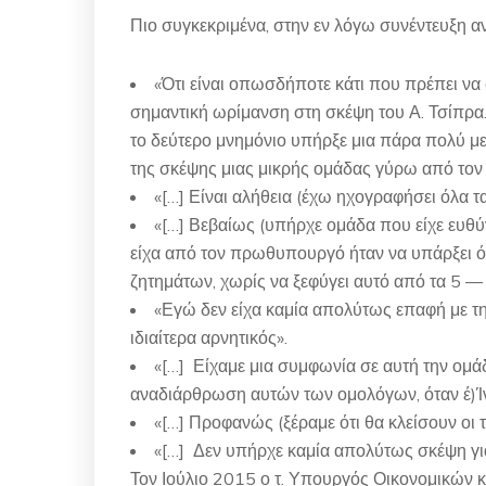
Πιο συγκεκριμένα, στην εν λόγω συνέντευξη 
«Ότι είναι οπωσδήποτε κάτι που πρέπει να 
σημαντική ωρίμανση στη σκέψη του Α. Τσίπρα.[
το δεύτερο μνημόνιο υπήρξε μια πάρα πολύ με
της σκέψης μιας μικρής ομάδας γύρω από τον 
«[…] Είναι αλήθεια (έχω ηχογραφήσει όλα τ
«[…] Βεβαίως (υπήρχε ομάδα που είχε ευθύν
είχα από τον πρωθυπουργό ήταν να υπάρξει ό
ζητημάτων, χωρίς να ξεφύγει αυτό από τα 5 — 
«Εγώ δεν είχα καμία απολύτως επαφή με τη
ιδιαίτερα αρνητικός».
«[…] Είχαμε μια συμφωνία σε αυτή την ομά
αναδιάρθρωση αυτών των ομολόγων, όταν έ)Ίν
«[…] Προφανώς (ξέραμε ότι θα κλείσουν οι 
«[…] Δεν υπήρχε καμία απολύτως σκέψη γι
Τον Ιούλιο 2015 ο τ. Υπουργός Οικονομικών κ.