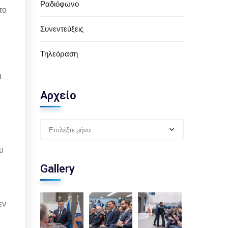
Ραδιόφωνο
το
Συνεντεύξεις
η
Τηλεόραση
ι
Αρχείο
Επιλέξτε μήνα
υ
Gallery
εν