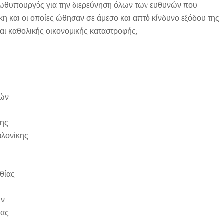
Πρωθυπουργός για την διερεύνηση όλων των ευθυνών που
κη και οι οποίες ώθησαν σε άμεσο και απτό κίνδυνο εξόδου της
αι καθολικής οικονομικής καταστροφής;
νών
νης
αλονίκης
θίας
ών
σας