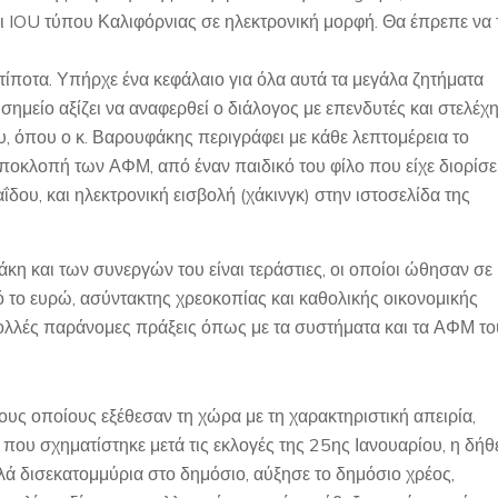
ι IOU τύπου Καλιφόρνιας σε ηλεκτρονική μορφή. Θα έπρεπε να 
τίποτα. Υπήρχε ένα κεφάλαιο για όλα αυτά τα μεγάλα ζητήματα
 σημείο αξίζει να αναφερθεί ο διάλογος με επενδυτές και στελέχ
υ, όπου ο κ. Βαρουφάκης περιγράφει με κάθε λεπτομέρεια το
υποκλοπή των ΑΦΜ, από έναν παιδικό του φίλο που είχε διορίσε
ΐδου, και ηλεκτρονική εισβολή (χάκινγκ) στην ιστοσελίδα της
φάκη και των συνεργών του είναι τεράστιες, οι οποίοι ώθησαν σε
 το ευρώ, ασύντακτης χρεοκοπίας και καθολικής οικονομικής
ολλές παράνομες πράξεις όπως με τα συστήματα και τα ΑΦΜ το
υς οποίους εξέθεσαν τη χώρα με τη χαρακτηριστική απειρία,
που σχηματίστηκε μετά τις εκλογές της 25ης Ιανουαρίου, η δήθ
ά δισεκατομμύρια στο δημόσιο, αύξησε το δημόσιο χρέος,