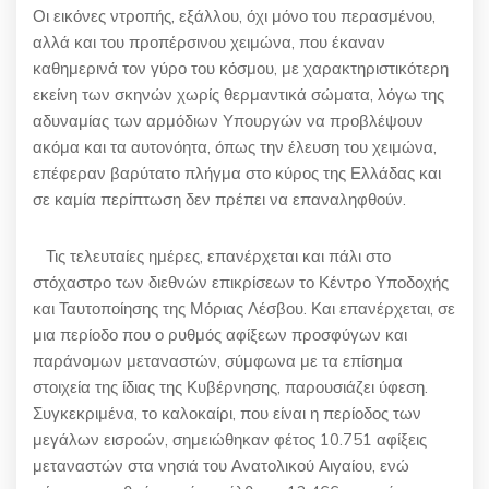
Οι εικόνες ντροπής, εξάλλου, όχι μόνο του περασμένου,
αλλά και του προπέρσινου χειμώνα, που έκαναν
καθημερινά τον γύρο του κόσμου, με χαρακτηριστικότερη
εκείνη των σκηνών χωρίς θερμαντικά σώματα, λόγω της
αδυναμίας των αρμόδιων Υπουργών να προβλέψουν
ακόμα και τα αυτονόητα, όπως την έλευση του χειμώνα,
επέφεραν βαρύτατο πλήγμα στο κύρος της Ελλάδας και
σε καμία περίπτωση δεν πρέπει να επαναληφθούν.
Τις τελευταίες ημέρες, επανέρχεται και πάλι στο
στόχαστρο των διεθνών επικρίσεων το Κέντρο Υποδοχής
και Ταυτοποίησης της Μόριας Λέσβου. Και επανέρχεται, σε
μια περίοδο που ο ρυθμός αφίξεων προσφύγων και
παράνομων μεταναστών, σύμφωνα με τα επίσημα
στοιχεία της ίδιας της Κυβέρνησης, παρουσιάζει ύφεση.
Συγκεκριμένα, το καλοκαίρι, που είναι η περίοδος των
μεγάλων εισροών, σημειώθηκαν φέτος
10.751
αφίξεις
μεταναστών στα νησιά του Ανατολικού Αιγαίου, ενώ