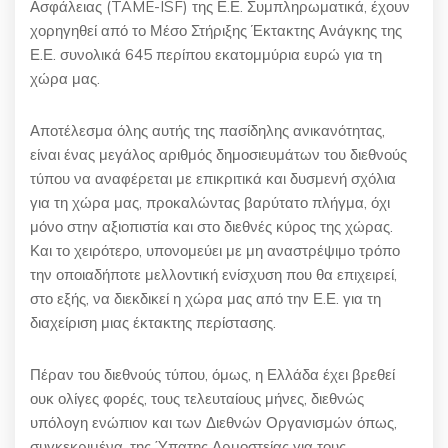
Ασφάλειας
(TAME-ISF)
της Ε.Ε. Συμπληρωματικά, έχουν
χορηγηθεί από το Μέσο Στήριξης Έκτακτης Ανάγκης της
Ε.Ε. συνολικά
645
περίπου εκατομμύρια ευρώ για τη
χώρα μας.
Αποτέλεσμα όλης αυτής της πασίδηλης ανικανότητας,
είναι ένας μεγάλος αριθμός δημοσιευμάτων του διεθνούς
τύπου να αναφέρεται με επικριτικά και δυσμενή σχόλια
για τη χώρα μας, προκαλώντας βαρύτατο πλήγμα, όχι
μόνο στην αξιοπιστία και στο διεθνές κύρος της χώρας.
Και το χειρότερο, υπονομεύει με μη αναστρέψιμο τρόπο
την οποιαδήποτε μελλοντική ενίσχυση που θα επιχειρεί,
στο εξής, να διεκδικεί η χώρα μας από την Ε.Ε. για τη
διαχείριση μιας έκτακτης περίστασης.
Πέραν του διεθνούς τύπου, όμως, η Ελλάδα έχει βρεθεί
ουκ ολίγες φορές, τους τελευταίους μήνες, διεθνώς
υπόλογη ενώπιον και των Διεθνών Οργανισμών όπως,
συγκεκριμένα, της Ύπατης Αρμοστείας για τους