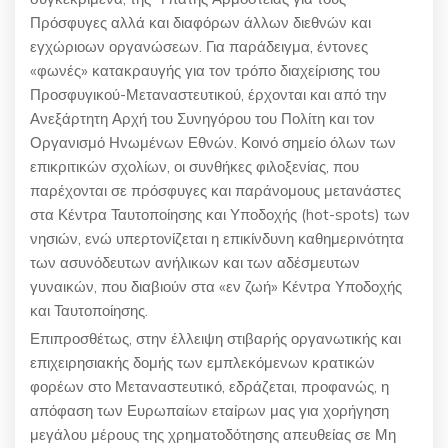
Πρόσφυγες αλλά και διαφόρων άλλων διεθνών και
εγχώριοων οργανώσεων. Για παράδειγμα, έντονες
«φωνές»
κατακραυγής για τον τρόπο διαχείρισης του
Προσφυγικού-Μεταναστευτικού, έρχονται και από την
Ανεξάρτητη Αρχή του Συνηγόρου του Πολίτη και τον
Οργανισμό Ηνωμένων Εθνών. Κοινό σημείο όλων των
επικριτικών σχολίων, οι συνθήκες φιλοξενίας, που
παρέχονται σε πρόσφυγες και παράνομους μετανάστες
στα Κέντρα Ταυτοποίησης και Υποδοχής
(hot-spots)
των
νησιών, ενώ υπερτονίζεται η επικίνδυνη καθημερινότητα
των ασυνόδευτων ανήλικων και των αδέσμευτων
γυναικών, που διαβιούν στα «εν ζωή» Κέντρα Υποδοχής
και Ταυτοποίησης.
Επιπροσθέτως, στην έλλειψη στιβαρής οργανωτικής και
επιχειρησιακής δομής των εμπλεκόμενων κρατικών
φορέων στο Μεταναστευτικό, εδράζεται, προφανώς, η
απόφαση των Ευρωπαίων εταίρων μας για χορήγηση
μεγάλου μέρους της χρηματοδότησης απευθείας σε Μη