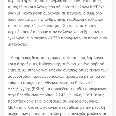
πέρυσι ο αριθμός αυτός ανήλθε σε
12.466
μετανάστες.
Αυτός είναι και ο λόγος που σήμερα το εν λόγω ΚΥΤ έχει
αναχθεί -κατά κοινή ομολογία- σε παγκόσμιο σύμβολο
δύο πραγμάτων: Της ανθρώπινης εξαθλίωσης αλλά και
της κυβερνητικής ανικανότητας. Σημειώνεται ότι την
περίοδο που διανύουμε στον εν λόγω χώρο βρίσκονται
εγκλωβισμένοι περίπου
8.779
πρόσφυγες και παράνομοι
μετανάστες.
Δραματικές διαστάσεις, όμως, φαίνεται πως λαμβάνει
και η απραξία της Κυβέρνησης απέναντι σε ένα σοβαρό
ζήτημα, ύψιστης κοινωνικής ευαισθησίας, όπως εκείνο των
ασυνόδευτων προσφυγόπουλων. Σύμφωνα με τα πλέον
επίσημα στοιχεία του Εθνικού Κέντρου Κοινωνικής
Αλληλεγγύης (ΕΚΚΑ), τα ασυνόδευτα παιδιά προσφύγων
στην Ελλάδα είναι περίπου
2.242,
με μόλις
1.091
θέσεις
προστασίας να είναι διαθέσιμες σε δομές φιλοξενίας.
Μάλιστα,
οι θέσεις φιλοξενίας σε αντίθεση με την μεγάλη
αύξηση των μεταναστευτικών ροών συνεχώς μειώνονται.