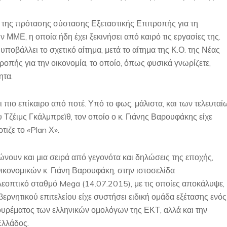
ρ της πρότασης σύστασης Εξεταστικής Επιτροπής για τη
ΜΜΕ, η οποία ήδη έχει ξεκινήσει από καιρό τις εργασίες της.
υποβάλλει το σχετικό αίτημα, μετά το αίτημα της Κ.Ο. της Νέας
οπής για την οικονομία, το οποίο, όπως φυσικά γνωρίζετε,
ητα.
ι πιο επίκαιρο από ποτέ. Υπό το φως, μάλιστα, και των τελευταί
ζέιμς Γκάλμπρεϊθ, τον οποίο ο κ. Γιάνης Βαρουφάκης είχε
ιζε το «Plan Χ».
ώνουν και μια σειρά από γεγονότα και δηλώσεις της εποχής,
κονομικών κ. Γιάνη Βαρουφάκη, στην ιστοσελίδα
εοπτικό σταθμό Mega (14.07.2015), με τις οποίες αποκάλυψε,
ρνητικού επιτελείου είχε συστήσει ειδική ομάδα εξέτασης ενός
κουρέματος των ελληνικών ομολόγων της ΕΚΤ, αλλά και την
Ελλάδος.