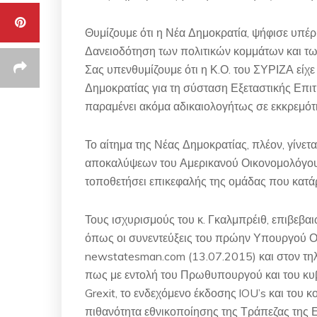
Θυμίζουμε ότι η Νέα Δημοκρατία, ψήφισε υπέ
Δανειοδότηση των πολιτικών κομμάτων και των 
Σας υπενθυμίζουμε ότι η Κ.Ο. του ΣΥΡΙΖΑ είχε 
Δημοκρατίας για τη σύσταση Εξεταστικής Επιτρ
παραμένει ακόμα αδικαιολογήτως σε εκκρεμότ
Το αίτημα της Νέας Δημοκρατίας, πλέον, γίνετα
αποκαλύψεων του Αμερικανού Οικονομολόγου Τ
τοποθετήσει επικεφαλής της ομάδας που κατάρτ
Τους ισχυρισμούς του κ. Γκαλμπρέιθ, επιβεβαι
όπως οι συνεντεύξεις του πρώην Υπουργού Οι
newstatesman.com (13.07.2015) και στον τηλ
πως με εντολή του Πρωθυπουργού και του κυβε
Grexit, το ενδεχόμενο έκδοσης lOU’s και του 
πιθανότητα εθνικοποίησης της Τράπεζας της 