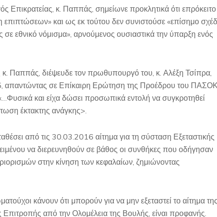
ός Επικρατείας, κ. Παππάς, σημείωνε προκλητικά ότι επρόκειτο
η επιπτώσεων» και ως εκ τούτου δεν συνιστούσε «επίσημο σχέδ
 σε εθνικό νόμισμα», αρνούμενος ουσιαστικά την ύπαρξη ενός
 κ. Παππάς, διέψευδε τον πρωθυπουργό του, κ. Αλέξη Τσίπρα,
15, απαντώντας σε Επίκαιρη Ερώτηση της Προέδρου του ΠΑΣΟΚ
: «…Φυσικά και είχα δώσει προσωπικά εντολή να συγκροτηθεί
τωση έκτακτης ανάγκης>.
ταθέσει από τις 30.03.2016 αίτημα για τη σύσταση Εξεταστικής
κειμένου να διερευνηθούν σε βάθος οι συνθήκες που οδήγησαν
εριορισμών στην κίνηση των κεφαλαίων, ζημιώνοντας
ωματούχοι κάνουν ότι μπορούν για να μην εξεταστεί το αίτημα τη
 Επιτροπής από την Ολομέλεια της Βουλής, είναι προφανής.