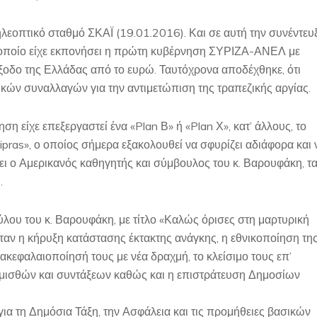
ηλεοπτικό σταθμό ΣΚΑΪ (19.01.2016). Και σε αυτή την συνέντευ
ο οποίο είχε εκπονήσει η πρώτη κυβέρνηση ΣΥΡΙΖΑ-ΑΝΕΛ με
έξοδο της Ελλάδας από το ευρώ. Ταυτόχρονα αποδέχθηκε, ότι
κών συναλλαγών για την αντιμετώπιση της τραπεζικής αργίας.
ση είχε επεξεργαστεί ένα «Plan Β» ή «Plan Χ», κατ’ άλλους, το
ipras», ο οποίος σήμερα εξακολουθεί να σφυρίζει αδιάφορα και 
ει ο Αμερικανός καθηγητής και σύμβουλος του κ. Βαρουφάκη, τ
.
λου του κ. Βαρουφάκη, με τίτλο «Καλώς όρισες στη μαρτυρική
όταν η κήρυξη κατάστασης έκτακτης ανάγκης, η εθνικοποίηση τη
ακεφαλαιοποίησή τους με νέα δραχμή, το κλείσιμο τους επ’
 μισθών και συντάξεων καθώς και η επιστράτευση Δημοσίων
ια τη Δημόσια Τάξη, την Ασφάλεια και τις προμήθειες βασικών