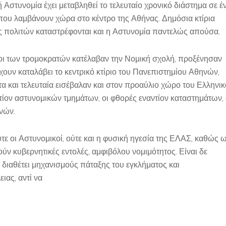
Αστυνομία έχει μεταβληθεί το τελευταίο χρονικό διάστημα σε έ
ου λαμβάνουν χώρα στο κέντρο της Αθήνας. Δημόσια κτίρια
ες πολιτών καταστρέφονται και η Αστυνομία παντελώς απούσα.
ίλοι των τρομοκρατών κατέλαβαν την Νομική σχολή, προξένησαν
χουν καταλάβει το κεντρικό κτίριο του Πανεπιστημίου Αθηνών,
τα και τελευταία εισέβαλαν και στον προαύλιο χώρο του Ελληνι
αντίον αστυνομικών τμημάτων, οι φθορές εναντίον καταστημάτων, 
ηνών.
ύτε οι Αστυνομικοί, ούτε και η φυσική ηγεσία της ΕΛΑΣ, καθώς 
ούν κυβερνητικές εντολές, αμφιβόλου νομιμότητος. Είναι δε
 διαθέτει μηχανισμούς πάταξης του εγκλήματος και
ιας, αντί να