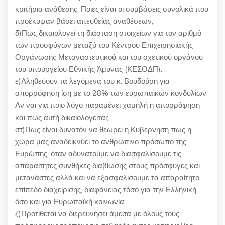
κριτήρια ανάθεσης; Ποιες είναι οι συμβάσεις συνολικά που
προέκυψαν βάσει απευθείας αναθέσεων;
δ)Πως δικαιολογεί τη διάσταση στοιχείων για τον αριθμό
των προσφύγων μεταξύ του Κέντρου Επιχειρησιακής
Οργάνωσης Μεταναστευτικού και του σχετικού οργάνου
του υπουργείου Εθνικής Άμυνας (ΚΕΣΟΔΠ).
ε)Αληθεύουν τα λεγόμενα του κ. Βουδούρη για
απορρόφηση ίση με το 28% των ευρωπαϊκών κονδυλίων;
Αν ναι για ποιο λόγο παραμένει χαμηλή η απορρόφηση
και πως αυτή δικαιολογείται;
στ)Πως είναι δυνατόν να θεωρεί η Κυβέρνηση πως η
χώρα μας αναδεικνύει το ανθρώπινο πρόσωπο της
Ευρώπης, όταν αδυνατούμε να διασφαλίσουμε τις
απαραίτητες συνθήκες διαβίωσης στους πρόσφυγες και
μετανάστες αλλά και να εξασφαλίσουμε τα απαραίτητο
επίπεδο διαχείρισης, διαφάνειας τόσο για την Ελληνική
όσο και για Ευρωπαϊκή κοινωνία;
ζ)Προτίθεται να διερευνήσει άμεσα με όλους τους