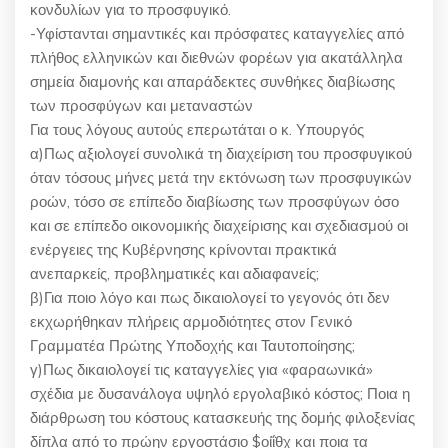
κονδυλίων για το προσφυγικό.
-Υφίστανται σημαντικές και πρόσφατες καταγγελίες από
πλήθος ελληνικών και διεθνών φορέων για ακατάλληλα
σημεία διαμονής και απαράδεκτες συνθήκες διαβίωσης
των προσφύγων και μεταναστών
Για τους λόγους αυτούς επερωτάται ο κ. Υπουργός
α)Πως αξιολογεί συνολικά τη διαχείριση του προσφυγικού
όταν τόσους μήνες μετά την εκτόνωση των προσφυγικών
ροών, τόσο σε επίπεδο διαβίωσης των προσφύγων όσο
και σε επίπεδο οικονομικής διαχείρισης και σχεδιασμού οι
ενέργειες της Κυβέρνησης κρίνονται πρακτικά
ανεπαρκείς, προβληματικές και αδιαφανείς;
β)Για ποιο λόγο και πως δικαιολογεί το γεγονός ότι δεν
εκχωρήθηκαν πλήρεις αρμοδιότητες στον Γενικό
Γραμματέα Πρώτης Υποδοχής και Ταυτοποίησης;
γ)Πως δικαιολογεί τις καταγγελίες για «φαραωνικά»
σχέδια με δυσανάλογα υψηλό εργολαβικό κόστος; Ποια η
διάρθρωση του κόστους κατασκευής της δομής φιλοξενίας
δίπλα από το πρώην εργοστάσιο $οίΐθχ και ποια τα