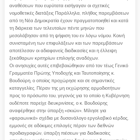
αναθέσεων που ευρύτατα εισήγαγαν οι σχετικές
νομοθετικές διατάξεις Παράλληλα, πλήθος παρεμβάσεων
από τη Νέα Δημοκρατία έχουν πραγματοποιηθεί και κατά
τη διάρκεια των τελευταίων πέντε μηνών που
μεσολάβησαν από τη ψήφιση του εν λόγω νόμου. Κοινή
συνισταμένη των επιφυλάξεων και των παρεμβάσεων
αποτέλεσαν οι αδιαφανείς διαδικασίες και η έλλειψη
ξεκάθαρων κριτηρίων επιλογής αναδόχων.
Οι ανησυχίες αυτές επιβεβαιώθηκαν από τον τέως Γενικό
Γραμματέα Πρώτης Υποδοχής και Ταυτοποίησης κ.
Βουδούρη, ο οποίος προχώρησε και σε σημαντικές
καταγγελίες. Πέραν της μη εκχώρησης αρμοδιοτήτων
προς το πρόσωπο του, γεγονός για το οποίο η Κυβέρνηση
ουδέποτε παρείχε διευκρινίσεις, ο κ. Βουδούρης
αναφέρθηκε στην ύπαρξη «σκιών». Μίλησε για
«φαραωνικά» σχέδια με δυσανάλογο εργολαβικό κέρδος,
εμμονές σε αδόκιμες επιλογές πέραν των διεθνών
προδιαγραφών, ύπαρξη πιέσεων για διαδικασίες