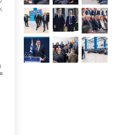
ν
ες
ή
να