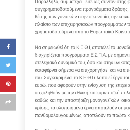
Παράλληλα, συμμετέχει- είτε ως συντονιστής φ
συγχρηματοδοτούμενα προγράμματα δράσης, σ
θέσης των γυναικών στην οικονομία, την κοινω
πλαίσιο των επιχειρησιακών προγραμμάτων του
χρηματοδοτούμενα από το Ευρωπαϊκό Κοινοτικ
Να σημειωθεί ότι το Κ.Ε.Θ.Ι, αποτελεί το μοναδ
διαχειρίζεται προγράμματα Ε.Σ.Π.Α, με σημαντ
στελεχιακό δυναμικό του, όσο και στην υλικο
καταφέρνει σήμερα να επιχορηγήσει και να επ
του. Συγκεκριμένα, το Κ.Ε.Θ.Ι υλοποιεί έργα
ευρώ, που αφορούν στην ενίσχυση της επιχει
ασχοληθούν με την εθνική και ευρωπαϊκή πολι
καθώς και την υποστήριξη μονογονεϊκών οικο
κρίσης, τα υλοποιημένα έργα αποτελούν σημαν
πανθομολουγουμένως, αποτελούν τα πρώτα και