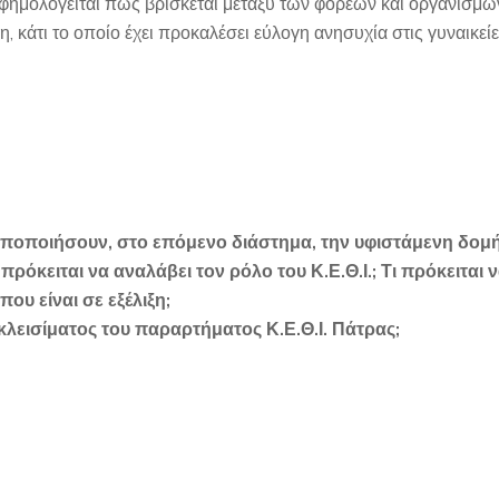
 φημολογείται πως βρίσκεται μεταξύ των φορέων και οργανισμώ
η, κάτι το οποίο έχει προκαλέσει εύλογη ανησυχία στις γυναικεί
οποποιήσουν, στο επόμενο διάστημα, την υφιστάμενη δομ
ς πρόκειται να αναλάβει τον ρόλο του Κ.Ε.Θ.Ι.; Τι πρόκειται 
που είναι σε εξέλιξη;
λεισίματος του παραρτήματος Κ.Ε.Θ.Ι. Πάτρας;