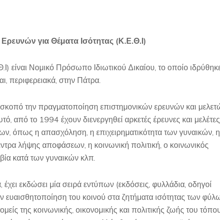
Ερευνών για Θέματα Ισότητας (Κ.Ε.Θ.Ι)
.Ι) είναι Νομικό Πρόσωπο Ιδιωτικού Δικαίου, το οποίο ιδρύθηκ
αι, περιφερειακά, στην Πάτρα.
ιο σκοπό την πραγματοποίηση επιστημονικών ερευνών και μελετ
υτό, από το 1994 έχουν διενεργηθεί αρκετές έρευνες και μελέτες
λων, όπως η απασχόληση, η επιχειρηματικότητα των γυναικών, η
ντρα λήψης αποφάσεων, η κοινωνική πολιτική, ο κοινωνικός
 βία κατά των γυναικών κλπ.
, έχει εκδώσει μία σειρά εντύπων (εκδόσεις, φυλλάδια, οδηγοί
 την ευαισθητοποίηση του κοινού στα ζητήματα ισότητας των φύλ
είς της κοινωνικής, οικονομικής και πολιτικής ζωής του τόπου