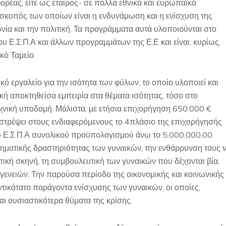
ορέας, είτε ως εταίρος- σε πολλά εθνικά και ευρωπαϊκά
κοπός των οποίων είναι η ενδυνάμωση και η ενίσχυση της
νία και την πολιτική. Τα προγράμματα αυτά υλοποιούνται στο
 Ε.Σ.Π.Α και άλλων προγραμμάτων της Ε.Ε και είναι, κυρίως,
ό Ταμείο.
ικό εργαλείο για την ισότητα των φύλων, το οποίο υλοποιεί και
ική αποκτηθείσα εμπειρία στα θέματα ισότητας, τόσο στο
τεχνική υποδομή. Μάλιστα, με ετήσια επιχορήγηση 650.000 €
ιστρέψει στους ενδιαφερόμενους το 4πλάσιο της επιχορήγησής
 του Ε.Σ.Π.Α συνολικού προϋπολογισμού άνω το 5.000.000,00
ρηματικής δραστηριότητας των γυναικών, την ενθάρρυνση τους 
τική σκηνή, τη συμβουλευτική των γυναικών που δέχονται βία,
γενειών. Την παρούσα περίοδο της οικονομικής και κοινωνικής
τικότατο παράγοντα ενίσχυσης των γυναικών, οι οποίες,
 ουσιαστικότερα θύματα της κρίσης.