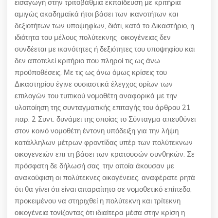
εισαγωγή στην τριτοβάθμια εκπαίδευση με κριτήρια
αμιγώς ακαδημαϊκά ήτοι βάσει των ικανοτήτων και
δεξιοτήτων των υποψηφίων, διότι, κατά το Δικαστήριο, η
ιδιότητα του μέλους πολύτεκνης οικογένειας δεν
συνδέεται με ικανότητες ή δεξιότητες του υποψηφίου και
δεν αποτελεί κριτήριο που πληροί τις ως άνω
προϋποθέσεις. Με τις ως άνω όμως κρίσεις του
Δικαστηρίου έγινε ουσιαστικά έλεγχος ορίων των
επιλογών του τυπικού νομοθέτη αναφορικά με την
υλοποίηση της συνταγματικής επιταγής του άρθρου 21
παρ. 2 Συντ. δυνάμει της οποίας το Σύνταγμα απευθύνει
στον κοινό νομοθέτη έντονη υπόδειξη για την λήψη
κατάλληλων μέτρων φροντίδας υπέρ των πολύτεκνων
οικογενειών επι τη βάσει των κρατουσών συνθηκών. Σε
πρόσφατη δε δήλωσή σας, την οποία άκουσαν με
ανακούφιση οι πολύτεκνες οικογένειες, αναφέρατε ρητά
ότι θα γίνει ότι είναι απαραίτητο σε νομοθετικό επίπεδο,
προκειμένου να στηριχθεί η πολύτεκνη και τρίτεκνη
οικογένεια τονίζοντας ότι ιδιαίτερα μέσα στην κρίση η