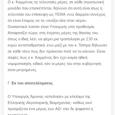
Ο κ. Καμμένος τις τελευταίες μέρες, σε κάθε στρατιωτική
μονάδα που επισκέπτεται, δηλώνει ότι αυτή είναι ίσως η
τελευταία του επίσκεψη ως ΥΕΘΑ, ενώ διαρρέει συνεχώς
ότι είναι έτοιμος να τα «τινάξει όλα στον αέρα».
Ουσιαστικά λοιπόν είναι Υπουργός υπό προθεσμία.
Αποφασίζει τώρα, στις έσχατες μέρες της θητείας του,
όπως ο ίδιος λέει, να φέρει μια τροπολογία με 230 εκ.
ευρώ αντισταθμιστικά, ενώ μαζί με τον κ. Τσίπρα δήλωναν
σε κάθε τόνο πως δεν πρόκειται ποτέ να το κάνουν. Είναι
σαφές πως ο κ. Καμμένος δεν έχει καμία ηθική
νομιμοποίηση, ειδικά, εάν οι μέρες του στην κυβέρνηση
είναι μετρημένες.
Γ.
Εκ του αποτελέσματος
Ο Υπουργός Άμυνας «απείλησε» με κλείσιμο της
Ελληνικής Αεροπορικής Βιομηχανίας- καθώς εκεί
προορίζεται ένα μέρος των ΑΩ- εάν δε ψηφιστεί η
τροπολογία.