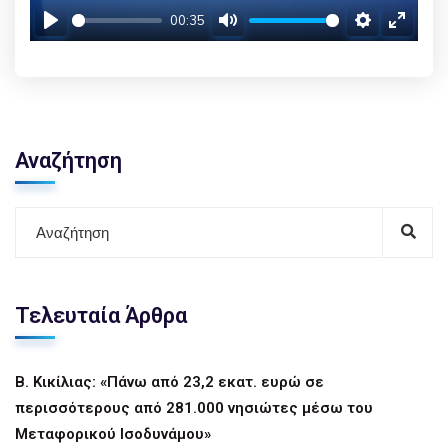
00:35
Play
Mute
Settings
Enter f
Αναζήτηση
Τελευταία Άρθρα
Β. Κικίλιας: «Πάνω από 23,2 εκατ. ευρώ σε
περισσότερους από 281.000 νησιώτες μέσω του
Μεταφορικού Ισοδυνάμου»