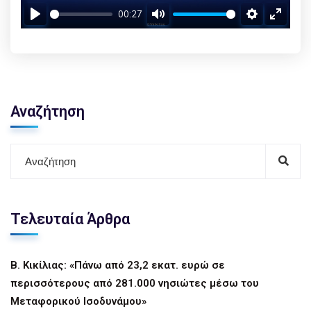
00:27
Play
Mute
Settings
Enter f
Αναζήτηση
Τελευταία Άρθρα
Β. Κικίλιας: «Πάνω από 23,2 εκατ. ευρώ σε
περισσότερους από 281.000 νησιώτες μέσω του
Μεταφορικού Ισοδυνάμου»