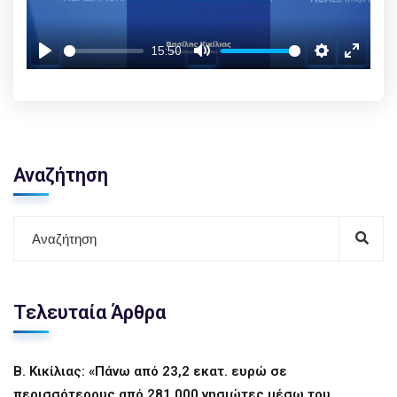
15:50
Play
Mute
Settings
Enter f
Αναζήτηση
Τελευταία Άρθρα
Β. Κικίλιας: «Πάνω από 23,2 εκατ. ευρώ σε
περισσότερους από 281.000 νησιώτες μέσω του