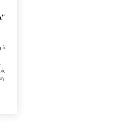
Α”
μία
,
ρίς
ρη: