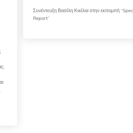
Συνέντευξη Βασίλη Κικίλια στην εκπομπή “Spec
Report”
ο
ς
ας;
αι
.