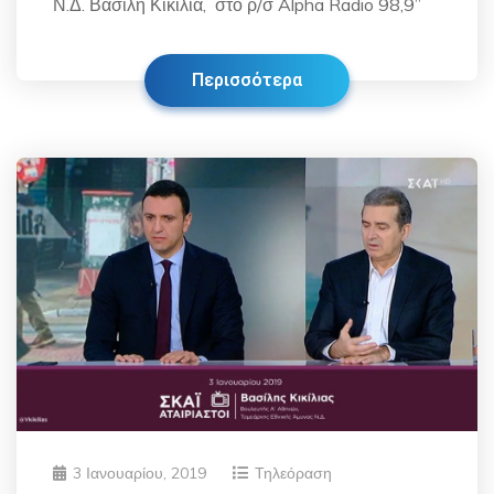
Ν.Δ. Βασίλη Κικίλια, στο ρ/σ Alpha Radio 98,9”
Περισσότερα
3 Ιανουαρίου, 2019
Τηλεόραση