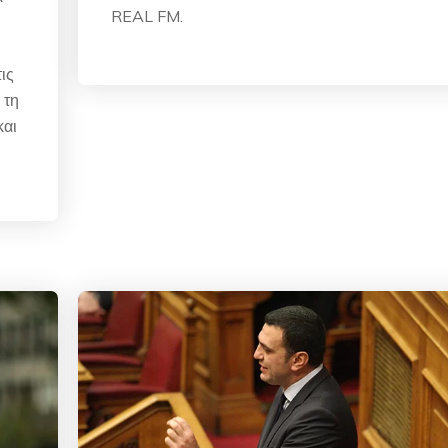
REAL FM.
ις
 τη
και