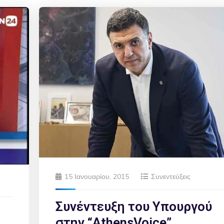
15 Ιανουαρίου, 2015
Συνεντεύξεις
Συνέντευξη του Υπουργού
στην “AthensVoice”