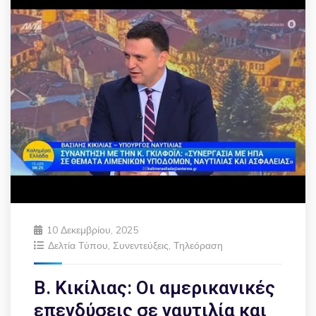
10 Δεκεμβρίου, 2025
Δελτία Τύπου
,
Συνεντεύξεις
,
Τηλεόραση
Β. Κικίλιας: Οι αμερικανικές
επενδύσεις σε ναυτιλία και