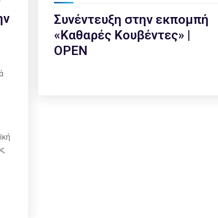
ν
ην
Συνέντευξη στην εκπομπή
«Καθαρές Κουβέντες» |
OPEN
ά
ϊκή
ός