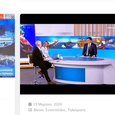
19 Μαρτίου, 2026
Βίντεο
,
Συνεντεύξεις
,
Τηλεόραση