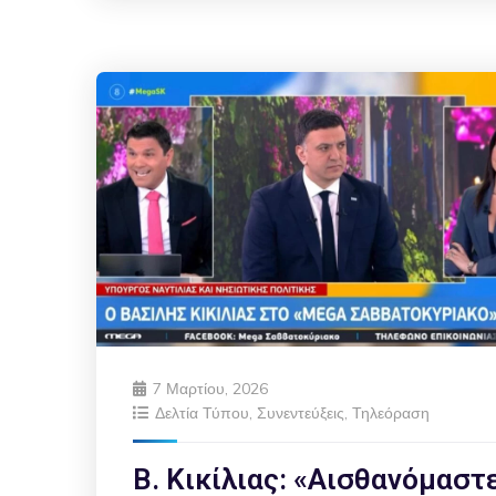
7 Μαρτίου, 2026
Δελτία Τύπου
,
Συνεντεύξεις
,
Τηλεόραση
Β. Κικίλιας: «Αισθανόμαστ