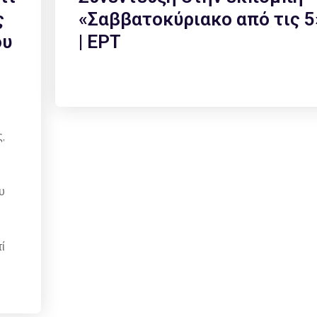
ς
«Σαββατοκύριακο από τις 5
ου
| ΕΡΤ
,
υ
ί