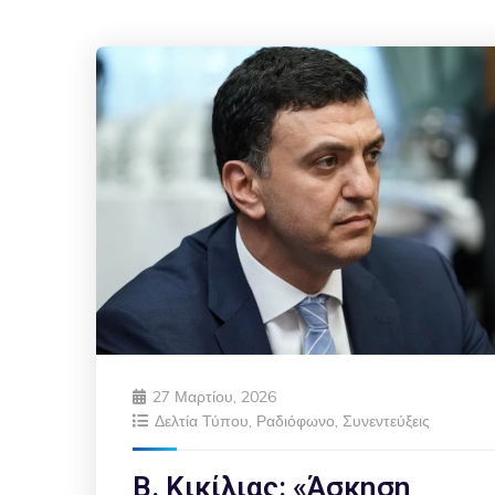
27 Μαρτίου, 2026
Δελτία Τύπου
,
Ραδιόφωνο
,
Συνεντεύξεις
Β. Κικίλιας: «Άσκηση