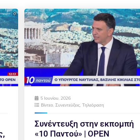
5 Ιουνίου, 2026
Βίντεο
,
Συνεντεύξεις
,
Τηλεόραση
Συνέντευξη στην εκπομπή
ς,
«10 Παντού» | OPEN