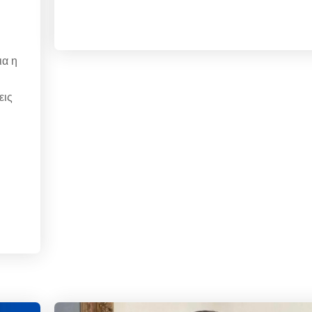
ια η
εις