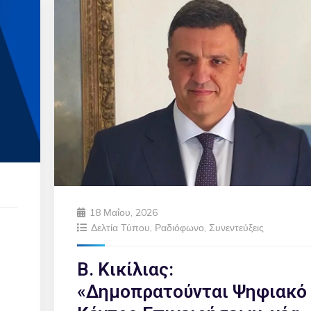
18 Μαΐου, 2026
Δελτία Τύπου
,
Ραδιόφωνο
,
Συνεντεύξεις
Β. Κικίλιας:
«Δημοπρατούνται Ψηφιακό